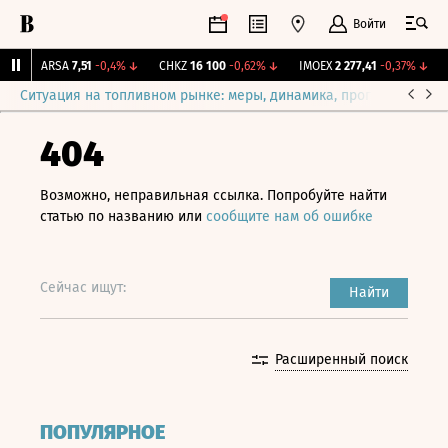
Войти
↑
ARSA
7,51
-0,4%
↓
CHKZ
16 100
-0,62%
↓
IMOEX
2 277,41
-0,37%
↓
R
Ситуация на топливном рынке: меры, динамика, прогнозы
Выб
404
Возможно, неправильная ссылка. Попробуйте найти
статью по названию или
сообщите нам об ошибке
Сейчас ищут:
Найти
Расширенный поиск
ПОПУЛЯРНОЕ