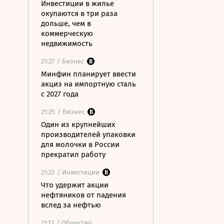
Инвестиции в жилье
окупаются в три раза
дольше, чем в
коммерческую
недвижимость
21:27
/ Бизнес
Минфин планирует ввести
акциз на импортную сталь
с 2027 года
21:25
/ Бизнес
Один из крупнейших
производителей упаковки
для молочки в России
прекратил работу
21:22
/ Инвестиции
Что удержит акции
нефтяников от падения
вслед за нефтью
21:12
/ Общество