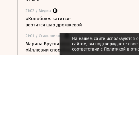
21:02
/ Медиа
«Колобок»: катится-
вертится шар дрожжевой
21:01
/ Стиль жизни
На нашем сайте используются c
Марина Брусникина:
сайтом, вы подтверждаете свое
соответствии с
Политикой в отн
«Иллюзии способны
влиять на людей»
21:00
/ Мнения
«Алмазная колесница»:
уроки созерцания
20:52
/ Бизнес
Глава «Ижавиа» объявил
об уходе после отзыва
сертификата авиакомпании
20:46
/
Страна
В Смоленске женщина и
ребенок погибли из-за