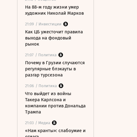
На 88-м году жизни умер
художник Николай Марков
21:09
/ Инвестиции
Как ЦБ ужесточит правила
выхода на фондовый
рынок
21:07
/ Политика
Почему в Грузии случаются
регулярные блэкауты в
разгар турсезона
21:06
/ Политика
Что выйдет из войны
Такера Карлсона и
компании против Дональда
Трампа
21:03
/ Медиа
«Нам кранты»: слабоумие и
отвага