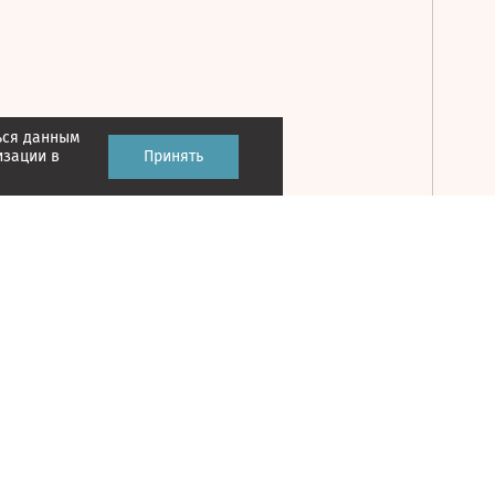
ься данным
Принять
изации в