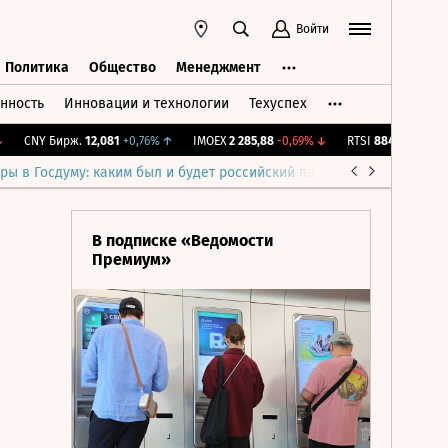
Войти
Политика
Общество
Менеджмент
нность
Инновации и технологии
Техуспех
ть
Политика
Общество
Менеджмент
CNY Бирж.
12,081
+0,76%
↑
IMOEX
2 285,88
-0,69%
↓
RTSI
884,56
-1,27%
↓
ры в Госдуму: каким был и будет российский парламент
Война н
В подписке «Ведомости
Премиум»