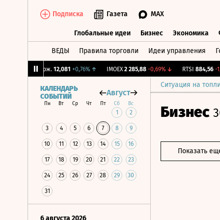
Подписка
Газета
MAX
Глобальные идеи
Бизнес
Экономика
ВЕДЫ
Правила торговли
Идеи управления
Г
Глобальные идеи
Бизнес
Экономик
↓
CNY Бирж.
12,081
+0,76%
↑
IMOEX
2 285,88
-0,69%
↓
RTSI
884,56
-1,27
Ситуация на топл
КАЛЕНДАРЬ
Август
СОБЫТИЙ
Пн
Вт
Ср
Чт
Пт
Сб
Вс
Бизнес
3
1
2
3
4
5
6
7
8
9
10
11
12
13
14
15
16
Показать ещ
17
18
19
20
21
22
23
24
25
26
27
28
29
30
31
6 августа 2026