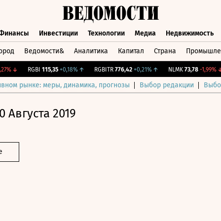
Финансы
Инвестиции
Технологии
Медиа
Недвижимость
ород
Ведомости&
Аналитика
Капитал
Страна
Промышле
а
Финансы
Инвестиции
Технологии
Медиа
Недвижимос
%
↓
RGBI
115,35
+0,18%
↑
RGBITR
776,42
+0,21%
↑
NLMK
73,78
-1,99%
↓
ивном рынке: меры, динамика, прогнозы
Выбор редакции
Выбо
0 Августа 2019
е