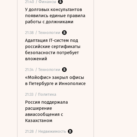
21:40
/ Финансы
У долговых консультантов
появились единые правила
работы с должниками
21:38
/ Технологии
Адаптация IT-систем под
российские сертификаты
безопасности потребует
вложений
21:34
/ Технологии
«Мойофис» закрыл офисы
в Петербурге и Иннополисе
21:33
/ Политика
Россия поддержала
расширение
авиасообщения с
Казахстаном
21:28
/ Недвижимость