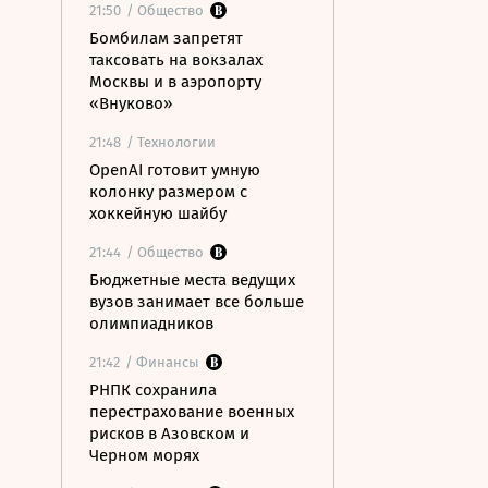
21:50
/ Общество
Бомбилам запретят
таксовать на вокзалах
Москвы и в аэропорту
«Внуково»
21:48
/ Технологии
OpenAI готовит умную
колонку размером с
хоккейную шайбу
21:44
/ Общество
Бюджетные места ведущих
вузов занимает все больше
олимпиадников
21:42
/ Финансы
РНПК сохранила
перестрахование военных
рисков в Азовском и
Черном морях