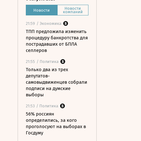
Новости
Новости
компаний
21:59
/ Экономика
ТПП предложила изменить
процедуру банкротства для
пострадавших от БПЛА
селлеров
21:55
/ Политика
Только два из трех
депутатов-
самовыдвиженцев собрали
подписи на думские
выборы
21:53
/ Политика
56% россиян
определились, за кого
проголосуют на выборах в
Госдуму