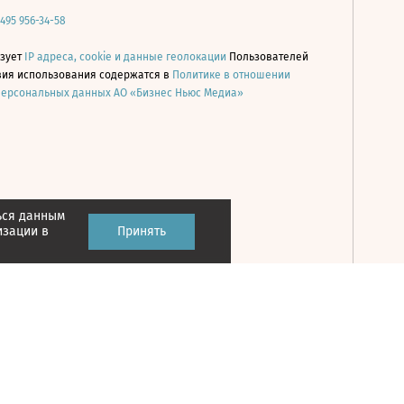
 495 956-34-58
ьзует
IP адреса, cookie и данные геолокации
Пользователей
овия использования содержатся в
Политике в отношении
персональных данных АО «Бизнес Ньюс Медиа»
ься данным
Принять
изации в