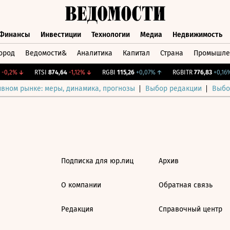
Финансы
Инвестиции
Технологии
Медиа
Недвижимость
ород
Ведомости&
Аналитика
Капитал
Страна
Промышле
а
Финансы
Инвестиции
Технологии
Медиа
Недвижимос
-0,2%
↓
RTSI
874,64
-1,12%
↓
RGBI
115,26
+0,07%
↑
RGBITR
776,83
+0,16%
ивном рынке: меры, динамика, прогнозы
Выбор редакции
Выбо
Подписка для юр.лиц
Архив
О компании
Обратная связь
Редакция
Справочный центр