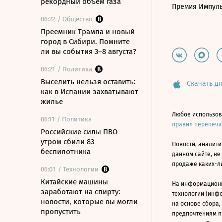
рекордный объем газа
Премия Импул
06:22
/ Общество
Преемник Трампа и новый
город в Сибири. Помните
ли вы события 3–8 августа?
06:21
/ Политика
Выселить нельзя оставить:
Скачать дл
как в Испании захватывают
жилье
Любое использов
06:11
/ Политика
правил перепеч
Российские силы ПВО
утром сбили 83
Новости, аналити
беспилотника
данном сайте, не
продаже каких-л
06:01
/ Технологии
Китайские машины
На информацион
заработают на спирту:
технологии (инф
новости, которые вы могли
на основе сбора,
пропустить
предпочтениям п