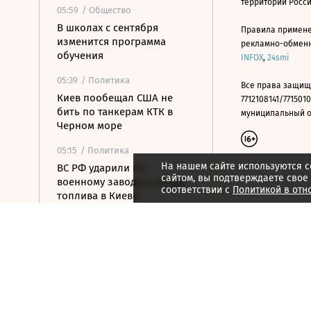
территории Росс
05:59
/ Общество
В школах с сентября
Правила примене
изменится программа
рекламно-обменно
обучения
INFOX
,
24smi
05:39
/ Политика
Все права защищ
Киев пообещал США не
7712108141/7715010
бить по танкерам КТК в
муниципальный окр
Черном море
05:15
/ Политика
На нашем сайте используются c
ВС РФ ударили по
сайтом, вы подтверждаете свое
военному заводу и складу
соответствии с
Политикой в отн
топлива в Киеве
04:48
/ Политика
На подлете к Москве
уничтожены еще шесть
БПЛА
04:32
/ Общество
С царским размахом: от