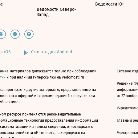
ьс
Ведомости Юг
Ведомости Северо-
Запад
я iOS
Скачать для Android
ание материалов допускается только при соблюдении
Сетевое изд
атки
и при наличии гиперссылки на vedomosti.ru
Решение Фе
ка, прогнозы и другие материалы, представленные на
информацио
 являются офертой или рекомендацией к покупке или
от 27 ноября
ибо активов.
Учредитель
ном ресурсе применяются рекомендательные
ормационные технологии предоставления информации
Главный ре
 систематизации и анализа сведений, относящихся к
ользователей сети «Интернет», находящихся на
Электронна