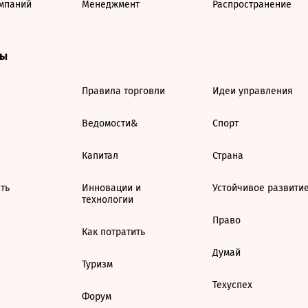
мпаний
Менеджмент
Распространение
ты
Правила торговли
Идеи управления
Ведомости&
Спорт
Капитал
Страна
ть
Инновации и
Устойчивое развити
технологии
Право
Как потратить
Думай
Туризм
Техуспех
Форум