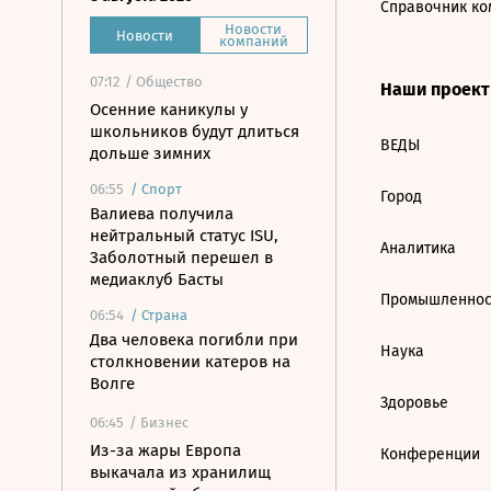
Справочник ко
Новости
Новости
компаний
07:12
/ Общество
Наши проек
Осенние каникулы у
школьников будут длиться
ВЕДЫ
дольше зимних
06:55
/
Спорт
Город
Валиева получила
нейтральный статус ISU,
Аналитика
Заболотный перешел в
медиаклуб Басты
Промышленнос
06:54
/
Страна
Два человека погибли при
Наука
столкновении катеров на
Волге
Здоровье
06:45
/ Бизнес
Из-за жары Европа
Конференции
выкачала из хранилищ