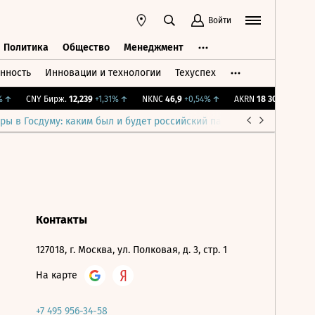
Войти
Политика
Общество
Менеджмент
нность
Инновации и технологии
Техуспех
ть
Политика
Общество
Менеджмент
↑
CNY Бирж.
12,239
+1,31%
↑
NKNC
46,9
+0,54%
↑
AKRN
18 304
-1,14%
↓
ры в Госдуму: каким был и будет российский парламент
Война н
Контакты
127018, г. Москва, ул. Полковая, д. 3, стр. 1
На карте
+7 495 956-34-58