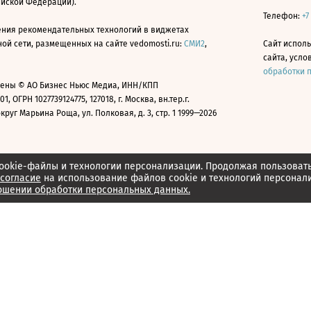
ийской Федерации).
Телефон:
+7
ния рекомендательных технологий в виджетах
й сети, размещенных на сайте vedomosti.ru:
СМИ2
,
Сайт испол
сайта, усл
обработки 
ены © АО Бизнес Ньюс Медиа, ИНН/КПП
01, ОГРН 1027739124775, 127018, г. Москва, вн.тер.г.
уг Марьина Роща, ул. Полковая, д. 3, стр. 1 1999—2026
ookie-файлы и технологии персонализации. Продолжая пользоват
согласие
на использование файлов cookie и технологий персонал
ошении обработки персональных данных.