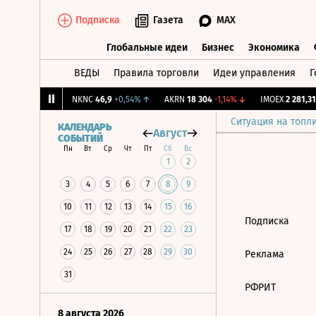
Подписка
Газета
MAX
Глобальные идеи
Бизнес
Экономика
ВЕДЫ
Правила торговли
Идеи управления
Г
Глобальные идеи
Бизнес
Экономик
2,239
+1,31%
↑
NKNC
46,9
+0,54%
↑
AKRN
18 304
-1,14%
↓
IMOEX
2 281,31
Ситуация на топл
КАЛЕНДАРЬ
Август
СОБЫТИЙ
Пн
Вт
Ср
Чт
Пт
Сб
Вс
1
2
3
4
5
6
7
8
9
10
11
12
13
14
15
16
Подписка
17
18
19
20
21
22
23
24
25
26
27
28
29
30
Реклама
31
РФРИТ
8 августа 2026