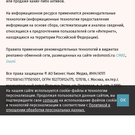
или продаже каких-либо активов.
На информационном ресурсе применяются рекомендательные
технологии (информационные технологии предоставления
информации на основе сбора, систематизации и анализа сведений,
относящихся к предпочтениям пользователей сети «Интернет»,
находящихся на территории Российской Федерации).
Правила применения рекомендательных технологий в виджетах
рекламно-обменной сети, размещенных на сайте vedomosti.ru:
СМИ2
,
24smi
Все права защищены © АО Бизнес Ньюс Медиа, ИНН/КПП
7712108141/771501001, ОГРН 1027739124775, 127018, г. Москва, вн.тер.г.
муниципальный округ Марьина Роща, ул. Полковая, д. 3, стр. 1 1999—
На нашем сайте используются cookie-файлы и технологии
2026
персонализации. Продолжая пользоваться данным сайтом, вы
ОК
подтверждаете свое
согласие
на использование файлов cookie
и технологий персонализации в соответствии с
Политикой в
отношении обработки персональных данных.