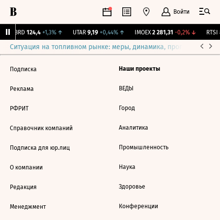
Войти
ABRD
124,4
+1,3%
↑
UTAR
9,19
+0,44%
↑
IMOEX
2 281,31
-0,2%
↓
RTSI
8
Ситуация на топливном рынке: меры, динамика, прогнозы
Выб
Наши проекты
Подписка
ВЕДЫ
Реклама
Город
РФРИТ
Аналитика
Справочник компаний
Промышленность
Подписка для юр.лиц
Наука
О компании
Здоровье
Редакция
Конференции
Менеджмент