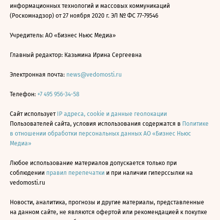
информационных технологий и массовых коммуникаций
(Роскомнадзор) от 27 ноября 2020 г. ЭЛ № ФС 77-79546
Учредитель: АО «Бизнес Ньюс Медиа»
Главный редактор: Казьмина Ирина Сергеевна
Электронная почта:
news@vedomosti.ru
Телефон:
+7 495 956-34-58
Сайт использует
IP адреса, cookie и данные геолокации
Пользователей сайта, условия использования содержатся в
Политике
в отношении обработки персональных данных АО «Бизнес Ньюс
Медиа»
Любое использование материалов допускается только при
соблюдении
правил перепечатки
и при наличии гиперссылки на
vedomosti.ru
Новости, аналитика, прогнозы и другие материалы, представленные
на данном сайте, не являются офертой или рекомендацией к покупке