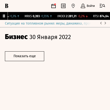
Войти
41,4
+1,3%
↑
MRKS
0,393
+1,55%
↑
IMOEX
2 281,31
-0,2%
↓
RTSI
874,64
-1
Ситуация на топливном рынке: меры, динамика, прогнозы
Выб
Бизнес
30 Января 2022
Показать еще