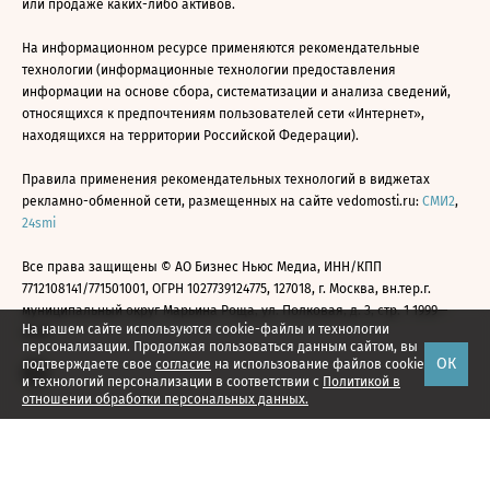
или продаже каких-либо активов.
На информационном ресурсе применяются рекомендательные
технологии (информационные технологии предоставления
информации на основе сбора, систематизации и анализа сведений,
относящихся к предпочтениям пользователей сети «Интернет»,
находящихся на территории Российской Федерации).
Правила применения рекомендательных технологий в виджетах
рекламно-обменной сети, размещенных на сайте vedomosti.ru:
СМИ2
,
24smi
Все права защищены © АО Бизнес Ньюс Медиа, ИНН/КПП
7712108141/771501001, ОГРН 1027739124775, 127018, г. Москва, вн.тер.г.
муниципальный округ Марьина Роща, ул. Полковая, д. 3, стр. 1 1999—
На нашем сайте используются cookie-файлы и технологии
2026
персонализации. Продолжая пользоваться данным сайтом, вы
ОК
подтверждаете свое
согласие
на использование файлов cookie
и технологий персонализации в соответствии с
Политикой в
отношении обработки персональных данных.