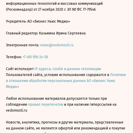
информационных технологий и массовых коммуникаций
(Роскомнадзор) от 27 ноября 2020 г. ЭЛ № ФС 77-79546
Учредитель: АО «Бизнес Ньюс Медиа»
Главный редактор: Казьмина Ирина Сергеевна
Электронная почта:
news@vedomosti.ru
Телефон:
+7 495 956-34-58
Сайт использует
IP адреса, cookie и данные геолокации
Пользователей сайта, условия использования содержатся в
Политике
в отношении обработки персональных данных АО «Бизнес Ньюс
Медиа»
Любое использование материалов допускается только при
соблюдении
правил перепечатки
и при наличии гиперссылки на
vedomosti.ru
Новости, аналитика, прогнозы и другие материалы, представленные
на данном сайте, не являются офертой или рекомендацией к покупке