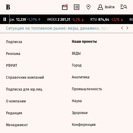
Войти
NY Бирж.
12,239
+1,31%
↑
IMOEX
2 281,31
-0,2%
↓
RTSI
874,64
-1,12%
↓
RG
Ситуация на топливном рынке: меры, динамика, прогнозы
Выб
Наши проекты
Подписка
ВЕДЫ
Реклама
Город
РФРИТ
Аналитика
Справочник компаний
Промышленность
Подписка для юр.лиц
Наука
О компании
Здоровье
Редакция
Конференции
Менеджмент