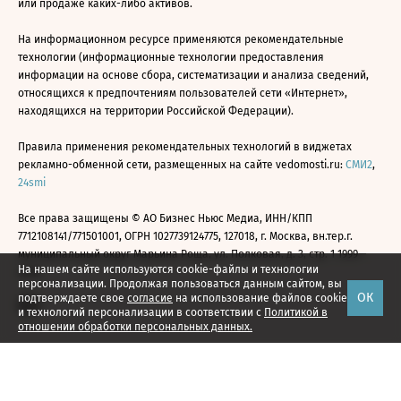
или продаже каких-либо активов.
На информационном ресурсе применяются рекомендательные
технологии (информационные технологии предоставления
информации на основе сбора, систематизации и анализа сведений,
относящихся к предпочтениям пользователей сети «Интернет»,
находящихся на территории Российской Федерации).
Правила применения рекомендательных технологий в виджетах
рекламно-обменной сети, размещенных на сайте vedomosti.ru:
СМИ2
,
24smi
Все права защищены © АО Бизнес Ньюс Медиа, ИНН/КПП
7712108141/771501001, ОГРН 1027739124775, 127018, г. Москва, вн.тер.г.
муниципальный округ Марьина Роща, ул. Полковая, д. 3, стр. 1 1999—
На нашем сайте используются cookie-файлы и технологии
2026
персонализации. Продолжая пользоваться данным сайтом, вы
ОК
подтверждаете свое
согласие
на использование файлов cookie
и технологий персонализации в соответствии с
Политикой в
отношении обработки персональных данных.