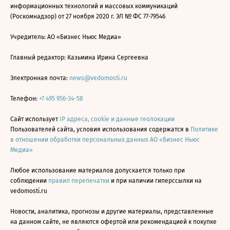
информационных технологий и массовых коммуникаций
(Роскомнадзор) от 27 ноября 2020 г. ЭЛ № ФС 77-79546
Учредитель: АО «Бизнес Ньюс Медиа»
Главный редактор: Казьмина Ирина Сергеевна
Электронная почта:
news@vedomosti.ru
Телефон:
+7 495 956-34-58
Сайт использует
IP адреса, cookie и данные геолокации
Пользователей сайта, условия использования содержатся в
Политике
в отношении обработки персональных данных АО «Бизнес Ньюс
Медиа»
Любое использование материалов допускается только при
соблюдении
правил перепечатки
и при наличии гиперссылки на
vedomosti.ru
Новости, аналитика, прогнозы и другие материалы, представленные
на данном сайте, не являются офертой или рекомендацией к покупке