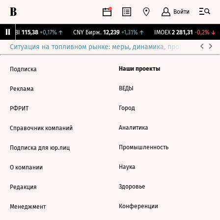
Войти
RGBI
115,38
+0,17%
↑
CNY Бирж.
12,239
+1,31%
↑
IMOEX
2 281,31
-0,2%
↓
Ситуация на топливном рынке: меры, динамика, прогнозы
Выб
Наши проекты
Подписка
ВЕДЫ
Реклама
Город
РФРИТ
Аналитика
Справочник компаний
Промышленность
Подписка для юр.лиц
Наука
О компании
Здоровье
Редакция
Конференции
Менеджмент