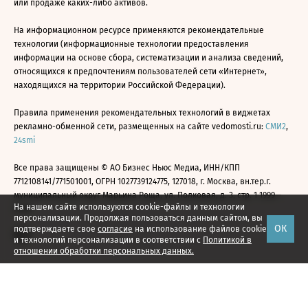
или продаже каких-либо активов.
На информационном ресурсе применяются рекомендательные
технологии (информационные технологии предоставления
информации на основе сбора, систематизации и анализа сведений,
относящихся к предпочтениям пользователей сети «Интернет»,
находящихся на территории Российской Федерации).
Правила применения рекомендательных технологий в виджетах
рекламно-обменной сети, размещенных на сайте vedomosti.ru:
СМИ2
,
24smi
Все права защищены © АО Бизнес Ньюс Медиа, ИНН/КПП
7712108141/771501001, ОГРН 1027739124775, 127018, г. Москва, вн.тер.г.
муниципальный округ Марьина Роща, ул. Полковая, д. 3, стр. 1 1999—
На нашем сайте используются cookie-файлы и технологии
2026
персонализации. Продолжая пользоваться данным сайтом, вы
ОК
подтверждаете свое
согласие
на использование файлов cookie
и технологий персонализации в соответствии с
Политикой в
отношении обработки персональных данных.