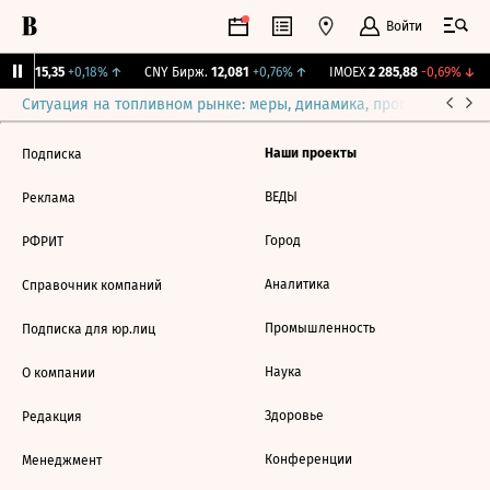
Войти
GBI
115,35
+0,18%
↑
CNY Бирж.
12,081
+0,76%
↑
IMOEX
2 285,88
-0,69%
↓
Ситуация на топливном рынке: меры, динамика, прогнозы
Выб
Наши проекты
Подписка
ВЕДЫ
Реклама
Город
РФРИТ
Аналитика
Справочник компаний
Промышленность
Подписка для юр.лиц
Наука
О компании
Здоровье
Редакция
Конференции
Менеджмент