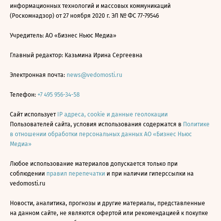
информационных технологий и массовых коммуникаций
(Роскомнадзор) от 27 ноября 2020 г. ЭЛ № ФС 77-79546
Учредитель: АО «Бизнес Ньюс Медиа»
Главный редактор: Казьмина Ирина Сергеевна
Электронная почта:
news@vedomosti.ru
Телефон:
+7 495 956-34-58
Сайт использует
IP адреса, cookie и данные геолокации
Пользователей сайта, условия использования содержатся в
Политике
в отношении обработки персональных данных АО «Бизнес Ньюс
Медиа»
Любое использование материалов допускается только при
соблюдении
правил перепечатки
и при наличии гиперссылки на
vedomosti.ru
Новости, аналитика, прогнозы и другие материалы, представленные
на данном сайте, не являются офертой или рекомендацией к покупке