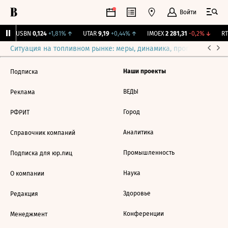
Войти
↑
USBN
0,124
+1,81%
↑
UTAR
9,19
+0,44%
↑
IMOEX
2 281,31
-0,2%
↓
RTS
Ситуация на топливном рынке: меры, динамика, прогнозы
Выб
Наши проекты
Подписка
ВЕДЫ
Реклама
Город
РФРИТ
Аналитика
Справочник компаний
Промышленность
Подписка для юр.лиц
Наука
О компании
Здоровье
Редакция
Конференции
Менеджмент