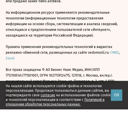
или продаже каких-либо активов.
На информационном ресурсе применяются рекомендательные
технологии (информационные технологии предоставления
информации на основе сбора, систематизации и анализа сведений,
относящихся к предпочтениям пользователей сети «Интернет»,
находящихся на территории Российской Федерации).
Правила применения рекомендательных технологий в виджетах
рекламно-обменной сети, размещенных на сайте vedomosti.ru:
СМИ2
,
24smi
Все права защищены © АО Бизнес Ньюс Медиа, ИНН/КПП
7712108141/771501001, ОГРН 1027739124775, 127018, г. Москва, вн.тер.г.
муниципальный округ Марьина Роща, ул. Полковая, д. 3, стр. 1 1999—
На нашем сайте используются cookie-файлы и технологии
2026
персонализации. Продолжая пользоваться данным сайтом, вы
ОК
подтверждаете свое
согласие
на использование файлов cookie
и технологий персонализации в соответствии с
Политикой в
отношении обработки персональных данных.