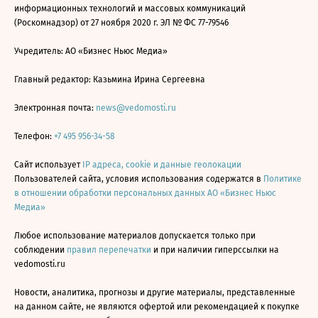
информационных технологий и массовых коммуникаций
(Роскомнадзор) от 27 ноября 2020 г. ЭЛ № ФС 77-79546
Учредитель: АО «Бизнес Ньюс Медиа»
Главный редактор: Казьмина Ирина Сергеевна
Электронная почта:
news@vedomosti.ru
Телефон:
+7 495 956-34-58
Сайт использует
IP адреса, cookie и данные геолокации
Пользователей сайта, условия использования содержатся в
Политике
в отношении обработки персональных данных АО «Бизнес Ньюс
Медиа»
Любое использование материалов допускается только при
соблюдении
правил перепечатки
и при наличии гиперссылки на
vedomosti.ru
Новости, аналитика, прогнозы и другие материалы, представленные
на данном сайте, не являются офертой или рекомендацией к покупке