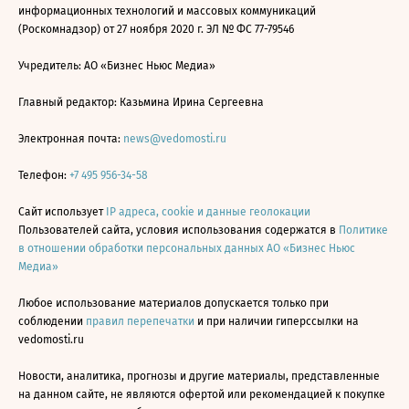
информационных технологий и массовых коммуникаций
(Роскомнадзор) от 27 ноября 2020 г. ЭЛ № ФС 77-79546
Учредитель: АО «Бизнес Ньюс Медиа»
Главный редактор: Казьмина Ирина Сергеевна
Электронная почта:
news@vedomosti.ru
Телефон:
+7 495 956-34-58
Сайт использует
IP адреса, cookie и данные геолокации
Пользователей сайта, условия использования содержатся в
Политике
в отношении обработки персональных данных АО «Бизнес Ньюс
Медиа»
Любое использование материалов допускается только при
соблюдении
правил перепечатки
и при наличии гиперссылки на
vedomosti.ru
Новости, аналитика, прогнозы и другие материалы, представленные
на данном сайте, не являются офертой или рекомендацией к покупке