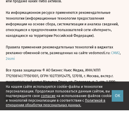
или продаже каких-либо активов.
На информационном ресурсе применяются рекомендательные
технологии (информационные технологии предоставления
информации на основе сбора, систематизации и анализа сведений,
относящихся к предпочтениям пользователей сети «Интернет»,
находящихся на территории Российской Федерации).
Правила применения рекомендательных технологий в виджетах
рекламно-обменной сети, размещенных на сайте vedomosti.ru:
СМИ2
,
24smi
Все права защищены © АО Бизнес Ньюс Медиа, ИНН/КПП
7712108141/771501001, ОГРН 1027739124775, 127018, г. Москва, вн.тер.г.
муниципальный округ Марьина Роща, ул. Полковая, д. 3, стр. 1 1999—
На нашем сайте используются cookie-файлы и технологии
2026
персонализации. Продолжая пользоваться данным сайтом, вы
ОК
подтверждаете свое
согласие
на использование файлов cookie
и технологий персонализации в соответствии с
Политикой в
отношении обработки персональных данных.