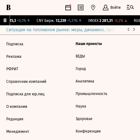
Войти
GBI
115,3
+0,1%
↑
CNY Бирж.
12,239
+1,31%
↑
IMOEX
2 281,31
-0,2%
↓
RGB
Ситуация на топливном рынке: меры, динамика, прогнозы
Выб
Наши проекты
Подписка
ВЕДЫ
Реклама
Город
РФРИТ
Аналитика
Справочник компаний
Промышленность
Подписка для юр.лиц
Наука
О компании
Здоровье
Редакция
Конференции
Менеджмент