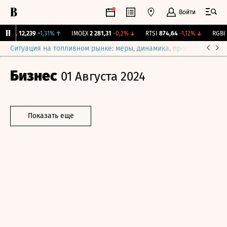
Войти
ирж.
12,239
+1,31%
↑
IMOEX
2 281,31
-0,2%
↓
RTSI
874,64
-1,12%
↓
RGBI
1
Ситуация на топливном рынке: меры, динамика, прогнозы
Выб
Бизнес
01 Августа 2024
Показать еще