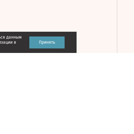
ься данным
Принять
изации в