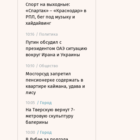
Спорт на выходные:
«Спартак» – «Краснодар» в
РПЛ, бег под музыку и
хайдайвинг
10:16
/ Политика
Путин обсудил с
президентом ОАЭ ситуацию
вокруг Ирана и Украины
10:10
/ Общество
Мосгорсуд запретил
пенсионерке содержать в
квартире каймана, удава и
лису
10:05
/
Город
На Тверскую вернут 7-
метровую скульптуру
балерины
10:00
/
Город
В Дубае за полгода