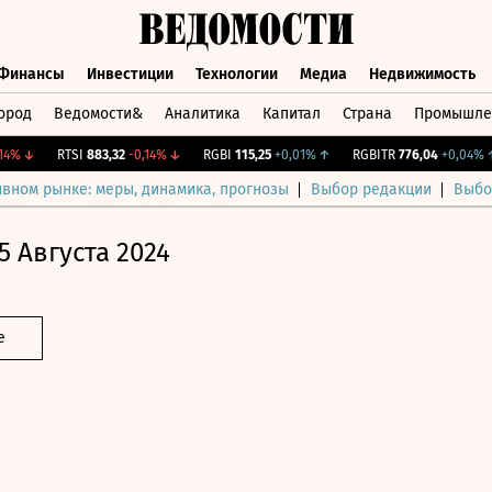
Финансы
Инвестиции
Технологии
Медиа
Недвижимость
ород
Ведомости&
Аналитика
Капитал
Страна
Промышле
а
Финансы
Инвестиции
Технологии
Медиа
Недвижимос
↓
RTSI
883,32
-0,14%
↓
RGBI
115,25
+0,01%
↑
RGBITR
776,04
+0,04%
↑
ивном рынке: меры, динамика, прогнозы
Выбор редакции
Выбо
5 Августа 2024
е