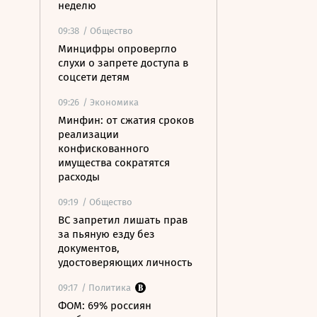
неделю
09:38
/ Общество
Минцифры опровергло
слухи о запрете доступа в
соцсети детям
09:26
/ Экономика
Минфин: от сжатия сроков
реализации
конфискованного
имущества сократятся
расходы
09:19
/ Общество
ВС запретил лишать прав
за пьяную езду без
документов,
удостоверяющих личность
09:17
/ Политика
ФОМ: 69% россиян