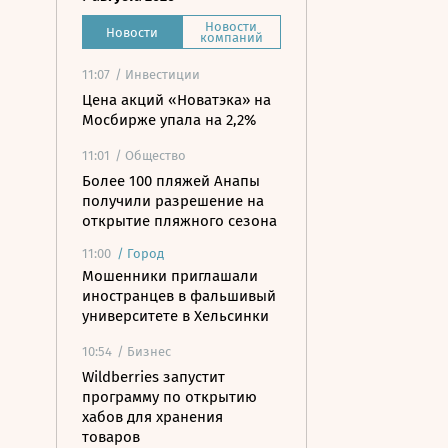
Новости
Новости
компаний
11:07
/ Инвестиции
Цена акций «Новатэка» на
Мосбирже упала на 2,2%
11:01
/ Общество
Более 100 пляжей Анапы
получили разрешение на
открытие пляжного сезона
11:00
/
Город
Мошенники приглашали
иностранцев в фальшивый
университете в Хельсинки
10:54
/ Бизнес
Wildberries запустит
программу по открытию
хабов для хранения
товаров