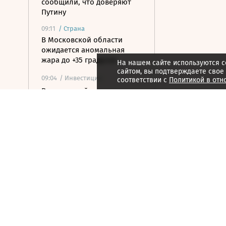
сообщили, что доверяют
Путину
09:11
/
Страна
В Московской области
ожидается аномальная
жара до +35 градусов
На нашем сайте используются c
сайтом, вы подтверждаете свое
09:04
/ Инвестиции
соответствии с
Политикой в отн
Рынок акций пытается
закрепиться выше уровня
2300 по индексу Мосбиржи
09:00
/
Город
В режиме обновления: как
в Москве масштабируется
программа КРТ
08:55
/ Общество
Слепакову грозит до двух
лет тюрьмы за уклонение
от обязанностей иноагента