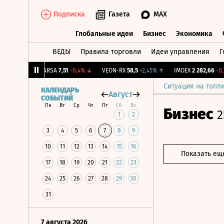
Подписка
Газета
MAX
Глобальные идеи
Бизнес
Экономика
ВЕДЫ
Правила торговли
Идеи управления
Г
Глобальные идеи
Бизнес
Экономик
+0,9%
↑
ARSA
7,51
-0,4%
↓
VEON-RX
58,5
+2,45%
↑
IMOEX
2 282,66
-0,14%
Ситуация на топл
КАЛЕНДАРЬ
Август
СОБЫТИЙ
Пн
Вт
Ср
Чт
Пт
Сб
Вс
Бизнес
2
1
2
3
4
5
6
7
8
9
10
11
12
13
14
15
16
Показать ещ
17
18
19
20
21
22
23
24
25
26
27
28
29
30
31
7 августа 2026