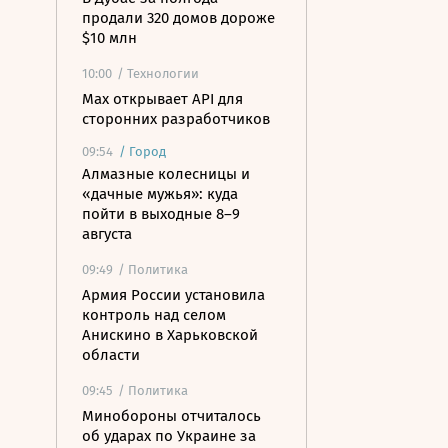
продали 320 домов дороже
$10 млн
10:00
/ Технологии
Mах открывает API для
сторонних разработчиков
09:54
/
Город
Алмазные колесницы и
«дачные мужья»: куда
пойти в выходные 8–9
августа
09:49
/ Политика
Армия России установила
контроль над селом
Анискино в Харьковской
области
09:45
/ Политика
Минобороны отчиталось
об ударах по Украине за