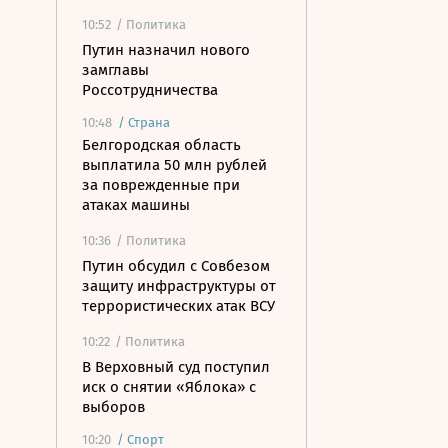
10:52
/ Политика
Путин назначил нового
замглавы
Россотрудничества
10:48
/
Страна
Белгородская область
выплатила 50 млн рублей
за поврежденные при
атаках машины
10:36
/ Политика
Путин обсудил с Совбезом
защиту инфраструктуры от
террористических атак ВСУ
10:22
/ Политика
В Верховный суд поступил
иск о снятии «Яблока» с
выборов
10:20
/
Спорт