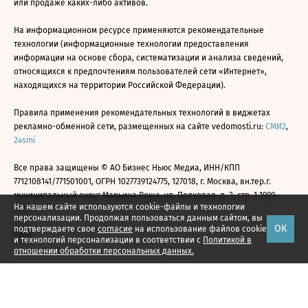
или продаже каких-либо активов.
На информационном ресурсе применяются рекомендательные
технологии (информационные технологии предоставления
информации на основе сбора, систематизации и анализа сведений,
относящихся к предпочтениям пользователей сети «Интернет»,
находящихся на территории Российской Федерации).
Правила применения рекомендательных технологий в виджетах
рекламно-обменной сети, размещенных на сайте vedomosti.ru:
СМИ2
,
24smi
Все права защищены © АО Бизнес Ньюс Медиа, ИНН/КПП
7712108141/771501001, ОГРН 1027739124775, 127018, г. Москва, вн.тер.г.
муниципальный округ Марьина Роща, ул. Полковая, д. 3, стр. 1 1999—
На нашем сайте используются cookie-файлы и технологии
2026
персонализации. Продолжая пользоваться данным сайтом, вы
ОК
подтверждаете свое
согласие
на использование файлов cookie
и технологий персонализации в соответствии с
Политикой в
отношении обработки персональных данных.