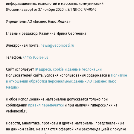
информационных технологий и массовых коммуникаций
(Роскомнадзор) от 27 ноября 2020 г. ЭЛ № ФС 77-79546
Учредитель: АО «Бизнес Ньюс Медиа»
Главный редактор: Казьмина Ирина Сергеевна
Электронная почта:
news@vedomosti.ru
Телефон:
+7 495 956-34-58
Сайт использует
IP адреса, cookie и данные геолокации
Пользователей сайта, условия использования содержатся в
Политике
в отношении обработки персональных данных АО «Бизнес Ньюс
Медиа»
Любое использование материалов допускается только при
соблюдении
правил перепечатки
и при наличии гиперссылки на
vedomosti.ru
Новости, аналитика, прогнозы и другие материалы, представленные
на данном сайте, не являются офертой или рекомендацией к покупке