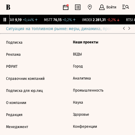
Войти
UTAR
9,19
+0,44%
↑
MSTT
76,15
+0,2%
↑
IMOEX
2 281,31
-0,2%
↓
RTSI
8
Ситуация на топливном рынке: меры, динамика, прогнозы
Выб
Наши проекты
Подписка
ВЕДЫ
Реклама
Город
РФРИТ
Аналитика
Справочник компаний
Промышленность
Подписка для юр.лиц
Наука
О компании
Здоровье
Редакция
Конференции
Менеджмент