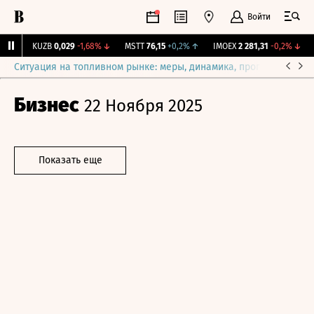
Войти
%
↑
KUZB
0,029
-1,68%
↓
MSTT
76,15
+0,2%
↑
IMOEX
2 281,31
-0,2%
↓
R
Ситуация на топливном рынке: меры, динамика, прогнозы
Выб
Бизнес
22 Ноября 2025
Показать еще