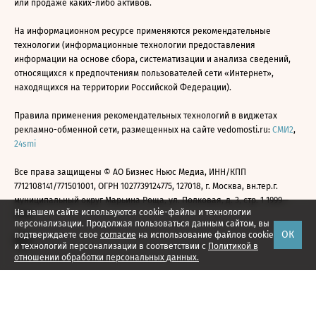
или продаже каких-либо активов.
На информационном ресурсе применяются рекомендательные
технологии (информационные технологии предоставления
информации на основе сбора, систематизации и анализа сведений,
относящихся к предпочтениям пользователей сети «Интернет»,
находящихся на территории Российской Федерации).
Правила применения рекомендательных технологий в виджетах
рекламно-обменной сети, размещенных на сайте vedomosti.ru:
СМИ2
,
24smi
Все права защищены © АО Бизнес Ньюс Медиа, ИНН/КПП
7712108141/771501001, ОГРН 1027739124775, 127018, г. Москва, вн.тер.г.
муниципальный округ Марьина Роща, ул. Полковая, д. 3, стр. 1 1999—
На нашем сайте используются cookie-файлы и технологии
2026
персонализации. Продолжая пользоваться данным сайтом, вы
ОК
подтверждаете свое
согласие
на использование файлов cookie
и технологий персонализации в соответствии с
Политикой в
отношении обработки персональных данных.