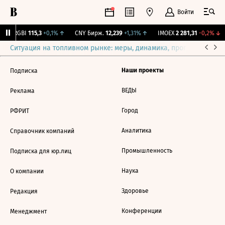
Войти
↓
RGBI
115,3
+0,1%
↑
CNY Бирж.
12,239
+1,31%
↑
IMOEX
2 281,31
-0,2%
↓
Ситуация на топливном рынке: меры, динамика, прогнозы
Выб
Наши проекты
Подписка
ВЕДЫ
Реклама
Город
РФРИТ
Аналитика
Справочник компаний
Промышленность
Подписка для юр.лиц
Наука
О компании
Здоровье
Редакция
Конференции
Менеджмент