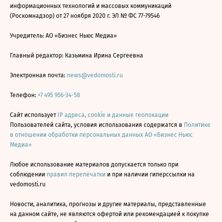
информационных технологий и массовых коммуникаций
(Роскомнадзор) от 27 ноября 2020 г. ЭЛ № ФС 77-79546
Учредитель: АО «Бизнес Ньюс Медиа»
Главный редактор: Казьмина Ирина Сергеевна
Электронная почта:
news@vedomosti.ru
Телефон:
+7 495 956-34-58
Сайт использует
IP адреса, cookie и данные геолокации
Пользователей сайта, условия использования содержатся в
Политике
в отношении обработки персональных данных АО «Бизнес Ньюс
Медиа»
Любое использование материалов допускается только при
соблюдении
правил перепечатки
и при наличии гиперссылки на
vedomosti.ru
Новости, аналитика, прогнозы и другие материалы, представленные
на данном сайте, не являются офертой или рекомендацией к покупке