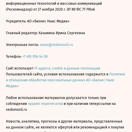
информационных технологий и массовых коммуникаций
(Роскомнадзор) от 27 ноября 2020 г. ЭЛ № ФС 77-79546
Учредитель: АО «Бизнес Ньюс Медиа»
Главный редактор: Казьмина Ирина Сергеевна
Электронная почта:
news@vedomosti.ru
Телефон:
+7 495 956-34-58
Сайт использует
IP адреса, cookie и данные геолокации
Пользователей сайта, условия использования содержатся в
Политике
в отношении обработки персональных данных АО «Бизнес Ньюс
Медиа»
Любое использование материалов допускается только при
соблюдении
правил перепечатки
и при наличии гиперссылки на
vedomosti.ru
Новости, аналитика, прогнозы и другие материалы, представленные
на данном сайте, не являются офертой или рекомендацией к покупке