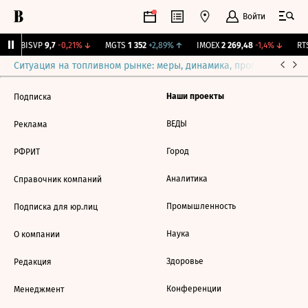
Войти
↑
BISVP
9,7
-0,21%
↓
MGTS
1 352
+2,89%
↑
IMOEX
2 269,48
-1,4%
↓
RTS
Ситуация на топливном рынке: меры, динамика, прогнозы
Выб
Наши проекты
Подписка
ВЕДЫ
Реклама
Город
РФРИТ
Аналитика
Справочник компаний
Промышленность
Подписка для юр.лиц
Наука
О компании
Здоровье
Редакция
Конференции
Менеджмент