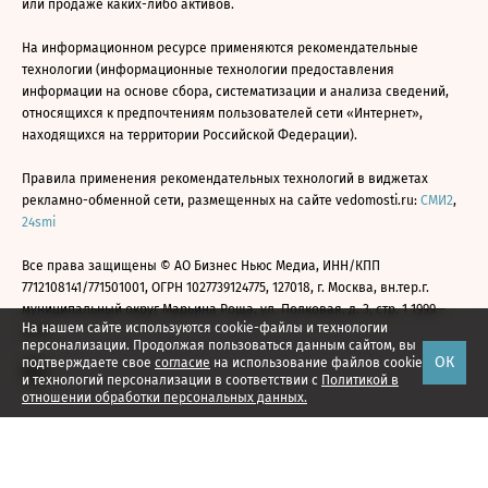
или продаже каких-либо активов.
На информационном ресурсе применяются рекомендательные
технологии (информационные технологии предоставления
информации на основе сбора, систематизации и анализа сведений,
относящихся к предпочтениям пользователей сети «Интернет»,
находящихся на территории Российской Федерации).
Правила применения рекомендательных технологий в виджетах
рекламно-обменной сети, размещенных на сайте vedomosti.ru:
СМИ2
,
24smi
Все права защищены © АО Бизнес Ньюс Медиа, ИНН/КПП
7712108141/771501001, ОГРН 1027739124775, 127018, г. Москва, вн.тер.г.
муниципальный округ Марьина Роща, ул. Полковая, д. 3, стр. 1 1999—
На нашем сайте используются cookie-файлы и технологии
2026
персонализации. Продолжая пользоваться данным сайтом, вы
ОК
подтверждаете свое
согласие
на использование файлов cookie
и технологий персонализации в соответствии с
Политикой в
отношении обработки персональных данных.