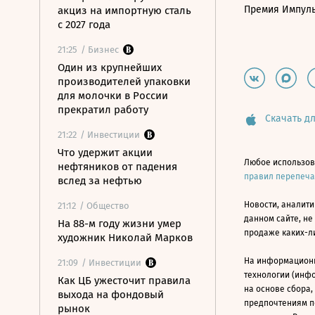
Премия Импул
акциз на импортную сталь
с 2027 года
21:25
/ Бизнес
Один из крупнейших
производителей упаковки
для молочки в России
прекратил работу
Скачать дл
21:22
/ Инвестиции
Что удержит акции
Любое использов
нефтяников от падения
правил перепеч
вслед за нефтью
Новости, аналити
21:12
/ Общество
данном сайте, не
На 88-м году жизни умер
продаже каких-л
художник Николай Марков
На информацион
21:09
/ Инвестиции
технологии (инф
Как ЦБ ужесточит правила
на основе сбора,
выхода на фондовый
предпочтениям п
рынок