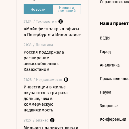
Справочник ко
Новости
Новости
компаний
21:34
/ Технологии
Наши проек
«Мойофис» закрыл офисы
в Петербурге и Иннополисе
ВЕДЫ
21:33
/ Политика
Город
Россия поддержала
расширение
авиасообщения с
Аналитика
Казахстаном
Промышленнос
21:28
/ Недвижимость
Инвестиции в жилье
Наука
окупаются в три раза
дольше, чем в
коммерческую
Здоровье
недвижимость
Конференции
21:27
/ Бизнес
Минфин планирует ввести