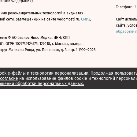
ийской Федерации).
Телефон:
+7
ния рекомендательных технологий в виджетах
й сети, размещенных на сайте vedomosti.ru:
СМИ2
,
Сайт испол
сайта, усл
обработки 
ены © АО Бизнес Ньюс Медиа, ИНН/КПП
01, ОГРН 1027739124775, 127018, г. Москва, вн.тер.г.
уг Марьина Роща, ул. Полковая, д. 3, стр. 1 1999—2026
ookie-файлы и технологии персонализации. Продолжая пользоват
согласие
на использование файлов cookie и технологий персонал
ошении обработки персональных данных.