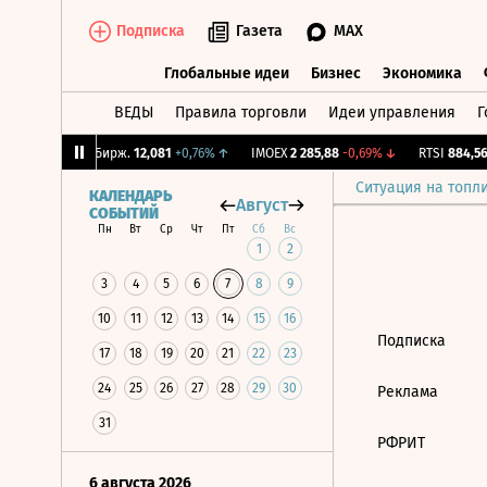
Подписка
Газета
MAX
Глобальные идеи
Бизнес
Экономика
ВЕДЫ
Правила торговли
Идеи управления
Г
Глобальные идеи
Бизнес
Экономик
,02%
↓
CNY Бирж.
12,081
+0,76%
↑
IMOEX
2 285,88
-0,69%
↓
RTSI
884,56
Ситуация на топл
КАЛЕНДАРЬ
Август
СОБЫТИЙ
Пн
Вт
Ср
Чт
Пт
Сб
Вс
1
2
3
4
5
6
7
8
9
10
11
12
13
14
15
16
Подписка
17
18
19
20
21
22
23
24
25
26
27
28
29
30
Реклама
31
РФРИТ
6 августа 2026