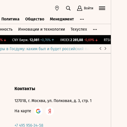
Войти
Политика
Общество
Менеджмент
нность
Инновации и технологии
Техуспех
ть
Политика
Общество
Менеджмент
%
↓
CNY Бирж.
12,081
+0,76%
↑
IMOEX
2 285,88
-0,69%
↓
RTSI
884,56
-1,2
ры в Госдуму: каким был и будет российский парламент
Война н
Контакты
127018, г. Москва, ул. Полковая, д. 3, стр. 1
На карте
+7 495 956-34-58