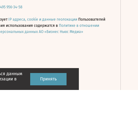
 495 956-34-58
ьзует
IP адреса, cookie и данные геолокации
Пользователей
овия использования содержатся в
Политике в отношении
персональных данных АО «Бизнес Ньюс Медиа»
ься данным
Принять
изации в