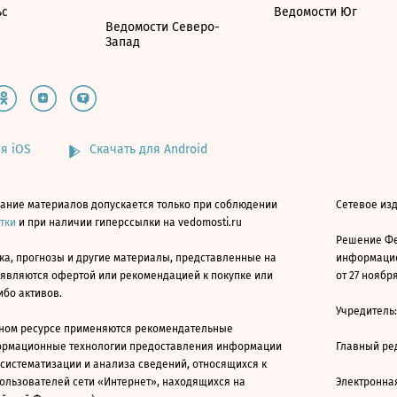
ьс
Ведомости Юг
Ведомости Северо-
Запад
я iOS
Скачать для Android
ание материалов допускается только при соблюдении
Сетевое изд
атки
и при наличии гиперссылки на vedomosti.ru
Решение Фе
ка, прогнозы и другие материалы, представленные на
информацио
 являются офертой или рекомендацией к покупке или
от 27 ноября
ибо активов.
Учредитель
ном ресурсе применяются рекомендательные
ормационные технологии предоставления информации
Главный ре
 систематизации и анализа сведений, относящихся к
ользователей сети «Интернет», находящихся на
Электронна