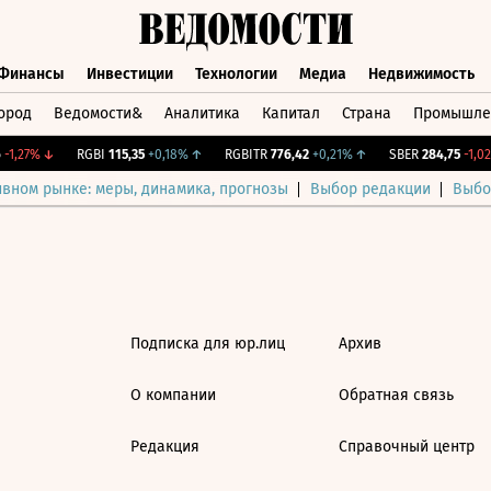
Финансы
Инвестиции
Технологии
Медиа
Недвижимость
ород
Ведомости&
Аналитика
Капитал
Страна
Промышле
а
Финансы
Инвестиции
Технологии
Медиа
Недвижимос
-1,27%
↓
RGBI
115,35
+0,18%
↑
RGBITR
776,42
+0,21%
↑
SBER
284,75
-1,02
ивном рынке: меры, динамика, прогнозы
Выбор редакции
Выбо
Подписка для юр.лиц
Архив
О компании
Обратная связь
Редакция
Справочный центр