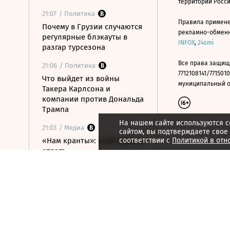
территории Росс
21:07
/ Политика
Правила примене
Почему в Грузии случаются
рекламно-обменно
регулярные блэкауты в
INFOX
,
24smi
разгар турсезона
Все права защищ
21:06
/ Политика
7712108141/7715010
Что выйдет из войны
муниципальный окр
Такера Карлсона и
компании против Дональда
Трампа
На нашем сайте используются c
21:03
/ Медиа
сайтом, вы подтверждаете свое
«Нам кранты»: слабоумие и
соответствии с
Политикой в отн
отвага
21:02
/ Медиа
«Колобок»: катится-
вертится шар дрожжевой
21:01
/ Стиль жизни
Марина Брусникина: