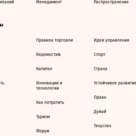
мпаний
Менеджмент
Распространение
ты
Правила торговли
Идеи управления
Ведомости&
Спорт
Капитал
Страна
ть
Инновации и
Устойчивое развити
технологии
Право
Как потратить
Думай
Туризм
Техуспех
Форум