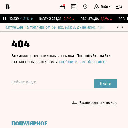
Войти
рж.
12,239
+1,31%
↑
IMOEX
2 281,31
-0,2%
↓
RTSI
874,64
-1,12%
↓
RGBI
11
Ситуация на топливном рынке: меры, динамика, прогнозы
Выб
404
Возможно, неправильная ссылка. Попробуйте найти
статью по названию или
сообщите нам об ошибке
Сейчас ищут:
Найти
Расширенный поиск
ПОПУЛЯРНОЕ