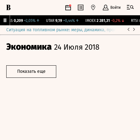
Войти
RGSS
0,209
+2,05%
↑
UTAR
9,19
+0,44%
↑
IMOEX
2 281,31
-0,2%
↓
RTSI
8
Ситуация на топливном рынке: меры, динамика, прогнозы
Выб
Экономика
24 Июля 2018
Показать еще