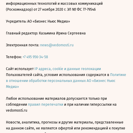
информационных технологий и массовых коммуникаций
(Роскомнадзор) от 27 ноября 2020 г. ЭЛ № ФС 77-79546
Учредитель: АО «Бизнес Ньюс Медиа»
Главный редактор: Казьмина Ирина Сергеевна
Электронная почта:
news@vedomosti.ru
Телефон:
+7 495 956-34-58
Сайт использует
IP адреса, cookie и данные геолокации
Пользователей сайта, условия использования содержатся в
Политике
в отношении обработки персональных данных АО «Бизнес Ньюс
Медиа»
Любое использование материалов допускается только при
соблюдении
правил перепечатки
и при наличии гиперссылки на
vedomosti.ru
Новости, аналитика, прогнозы и другие материалы, представленные
на данном сайте, не являются офертой или рекомендацией к покупке