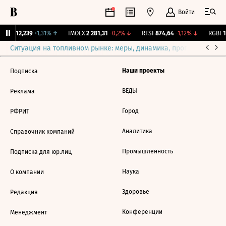
Войти
ирж.
12,239
+1,31%
↑
IMOEX
2 281,31
-0,2%
↓
RTSI
874,64
-1,12%
↓
RGBI
11
Ситуация на топливном рынке: меры, динамика, прогнозы
Выб
Наши проекты
Подписка
ВЕДЫ
Реклама
Город
РФРИТ
Аналитика
Справочник компаний
Промышленность
Подписка для юр.лиц
Наука
О компании
Здоровье
Редакция
Конференции
Менеджмент