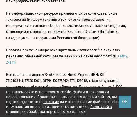
или продаже каких-либо активов.
На информационном ресурсе применяются рекомендательные
технологии (информационные технологии предоставления
информации на основе сбора, систематизации и анализа сведений,
относящихся к предпочтениям пользователей сети «Интернет»,
находящихся на территории Российской Федерации).
Правила применения рекомендательных технологий в виджетах
рекламно-обменной сети, размещенных на сайте vedomosti.ru:
СМИ2
,
24smi
Все права защищены © АО Бизнес Ньюс Медиа, ИНН/КПП
7712108141/771501001, ОГРН 1027739124775, 127018, г. Москва, вн.тер.г.
муниципальный округ Марьина Роща, ул. Полковая, д. 3, стр. 1 1999—
На нашем сайте используются cookie-файлы и технологии
2026
персонализации. Продолжая пользоваться данным сайтом, вы
ОК
подтверждаете свое
согласие
на использование файлов cookie
и технологий персонализации в соответствии с
Политикой в
отношении обработки персональных данных.