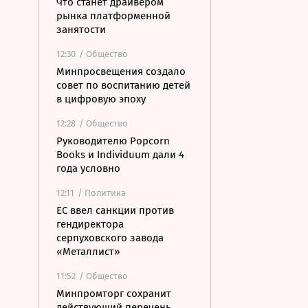
Что станет драйвером
рынка платформенной
занятости
12:30
/ Общество
Минпросвещения создало
совет по воспитанию детей
в цифровую эпоху
12:28
/ Общество
Руководителю Popcorn
Books и Individuum дали 4
года условно
12:11
/ Политика
ЕС ввел санкции против
гендиректора
серпуховского завода
«Металлист»
11:52
/ Общество
Минпромторг сохранит
действующий перечень