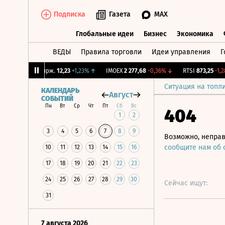
Подписка
Газета
MAX
Глобальные идеи
Бизнес
Экономика
ВЕДЫ
Правила торговли
Идеи управления
Г
Глобальные идеи
Бизнес
Экономик
↑
CNY Бирж.
12,23
+1,23%
↑
IMOEX
2 277,68
-0,36%
↓
RTSI
873,25
-1,28%
Ситуация на топл
КАЛЕНДАРЬ
Август
СОБЫТИЙ
Пн
Вт
Ср
Чт
Пт
Сб
Вс
404
1
2
3
4
5
6
7
8
9
Возможно, неправ
сообщите нам об
10
11
12
13
14
15
16
17
18
19
20
21
22
23
24
25
26
27
28
29
30
Сейчас ищут:
31
7 августа 2026