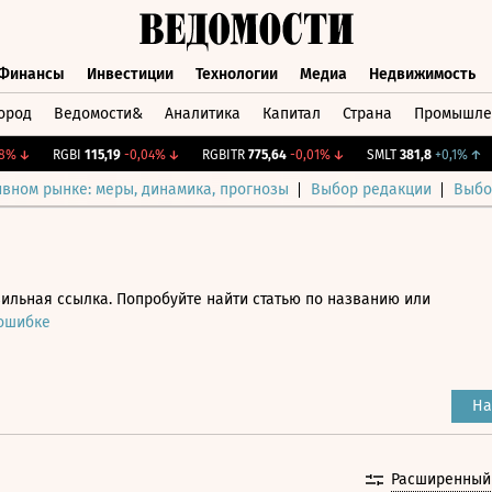
Финансы
Инвестиции
Технологии
Медиа
Недвижимость
ород
Ведомости&
Аналитика
Капитал
Страна
Промышле
а
Финансы
Инвестиции
Технологии
Медиа
Недвижимос
↓
RGBI
115,19
-0,04%
↓
RGBITR
775,64
-0,01%
↓
SMLT
381,8
+0,1%
↑
C
ивном рынке: меры, динамика, прогнозы
Выбор редакции
Выбо
ильная ссылка. Попробуйте найти статью по названию или
 ошибке
На
Расширенный