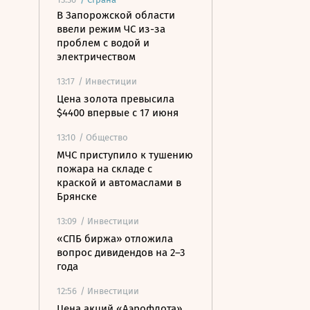
В Запорожской области
ввели режим ЧС из-за
проблем с водой и
электричеством
13:17
/ Инвестиции
Цена золота превысила
$4400 впервые с 17 июня
13:10
/ Общество
МЧС приступило к тушению
пожара на складе с
краской и автомаслами в
Брянске
13:09
/ Инвестиции
«СПБ биржа» отложила
вопрос дивидендов на 2–3
года
12:56
/ Инвестиции
Цена акций «Аэрофлота»