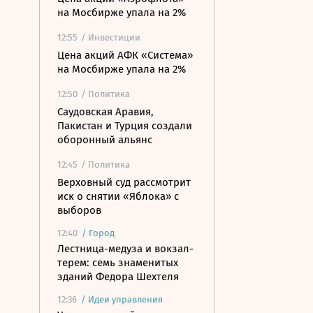
на Мосбирже упала на 2%
12:55
/ Инвестиции
Цена акций АФК «Система»
на Мосбирже упала на 2%
12:50
/ Политика
Саудовская Аравия,
Пакистан и Турция создали
оборонный альянс
12:45
/ Политика
Верховный суд рассмотрит
иск о снятии «Яблока» с
выборов
12:40
/
Город
Лестница-медуза и вокзал-
терем: семь знаменитых
зданий Федора Шехтеля
12:36
/
Идеи управления