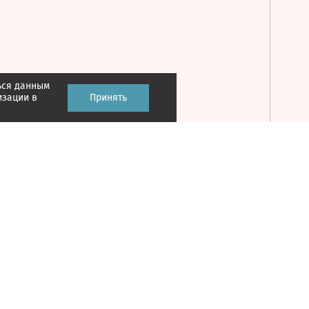
ься данным
Принять
изации в