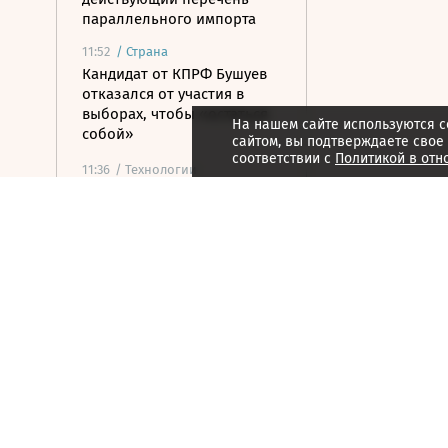
параллельного импорта
11:52
/
Страна
Кандидат от КПРФ Бушуев
отказался от участия в
выборах, чтобы «остаться
На нашем сайте используются c
собой»
сайтом, вы подтверждаете свое
соответствии с
Политикой в отн
11:36
/ Технологии
В РФ определили первые
отрасли для
приоритетного внедрения
суверенных ИИ-моделей
11:35
/ Общество
ФСБ предупредила о новой
схеме мошенников с
обновлением сим-карт
11:25
/
ESG
Экспедиция обнаружила
краснокнижные растения в