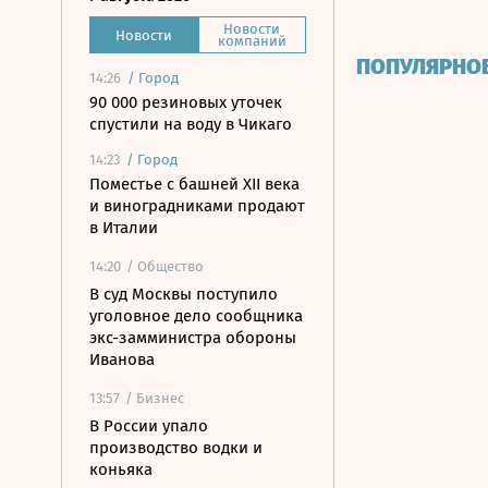
Новости
Новости
компаний
ПОПУЛЯРНО
14:26
/
Город
90 000 резиновых уточек
спустили на воду в Чикаго
14:23
/
Город
Поместье с башней XII века
и виноградниками продают
в Италии
14:20
/ Общество
В суд Москвы поступило
уголовное дело сообщника
экс-замминистра обороны
Иванова
13:57
/ Бизнес
В России упало
производство водки и
коньяка