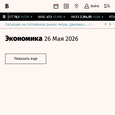
Войти
MSTT
76,1
+0,13%
↑
NKNC
47,1
+0,96%
↑
IMOEX
2 294,95
+0,6%
↑
RTSI
8
Ситуация на топливном рынке: меры, динамика, прогнозы
Выб
Экономика
26 Мая 2026
Показать еще