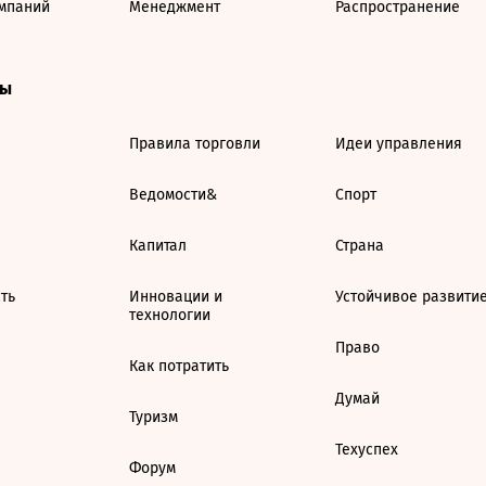
мпаний
Менеджмент
Распространение
ты
Правила торговли
Идеи управления
Ведомости&
Спорт
Капитал
Страна
ть
Инновации и
Устойчивое развити
технологии
Право
Как потратить
Думай
Туризм
Техуспех
Форум