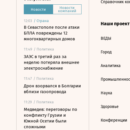
Справочник ко
Новости
Новости
компаний
12:03
/
Страна
Наши проек
В Севастополе после атаки
БПЛА повреждены 12
ВЕДЫ
многоквартирных домов
11:49
/ Политика
Город
ЗАЭС в третий раз за
неделю потеряла внешнее
Аналитика
электроснабжение
11:47
/ Политика
Промышленнос
Дрон взорвался в Болгарии
вблизи газопровода
Наука
11:29
/ Политика
Здоровье
Медведев: переговоры по
конфликту Грузии и
Конференции
Южной Осетии были
сложными