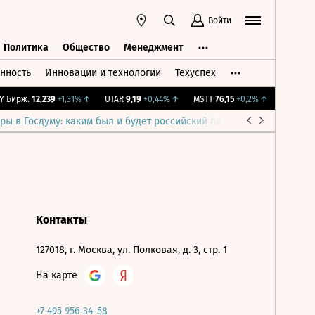
Войти
Политика
Общество
Менеджмент
нность
Инновации и технологии
Техуспех
ть
Политика
Общество
Менеджмент
 Бирж.
12,239
+1,31%
↑
UTAR
9,19
+0,44%
↑
MSTT
76,15
+0,2%
↑
IMOEX
2 2
ры в Госдуму: каким был и будет российский парламент
Война н
Контакты
127018, г. Москва, ул. Полковая, д. 3, стр. 1
На карте
+7 495 956-34-58