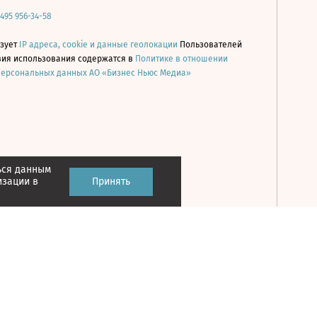
 495 956-34-58
ьзует
IP адреса, cookie и данные геолокации
Пользователей
овия использования содержатся в
Политике в отношении
персональных данных АО «Бизнес Ньюс Медиа»
ься данным
Принять
изации в