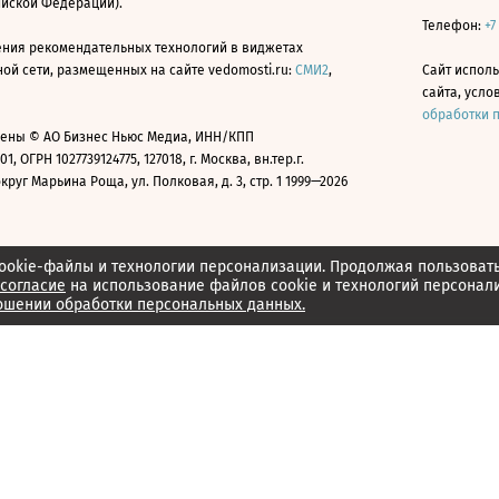
ийской Федерации).
Телефон:
+7
ния рекомендательных технологий в виджетах
й сети, размещенных на сайте vedomosti.ru:
СМИ2
,
Сайт испол
сайта, усл
обработки 
ены © АО Бизнес Ньюс Медиа, ИНН/КПП
01, ОГРН 1027739124775, 127018, г. Москва, вн.тер.г.
уг Марьина Роща, ул. Полковая, д. 3, стр. 1 1999—2026
ookie-файлы и технологии персонализации. Продолжая пользоват
согласие
на использование файлов cookie и технологий персонал
ошении обработки персональных данных.