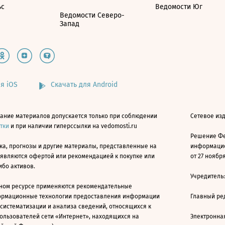
ьс
Ведомости Юг
Ведомости Северо-
Запад
я iOS
Скачать для Android
ание материалов допускается только при соблюдении
Сетевое изд
атки
и при наличии гиперссылки на vedomosti.ru
Решение Фе
ка, прогнозы и другие материалы, представленные на
информацио
 являются офертой или рекомендацией к покупке или
от 27 ноября
ибо активов.
Учредитель
ном ресурсе применяются рекомендательные
ормационные технологии предоставления информации
Главный ре
 систематизации и анализа сведений, относящихся к
ользователей сети «Интернет», находящихся на
Электронна