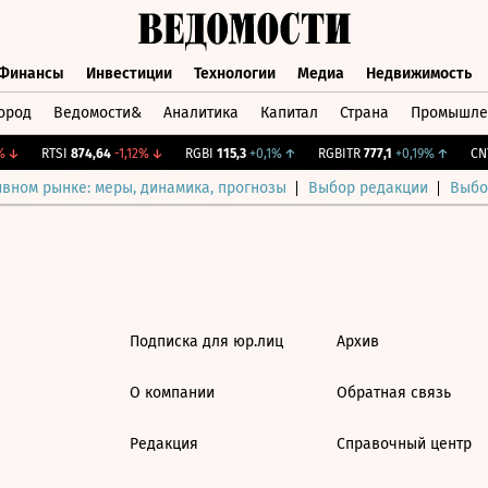
Финансы
Инвестиции
Технологии
Медиа
Недвижимость
ород
Ведомости&
Аналитика
Капитал
Страна
Промышле
а
Финансы
Инвестиции
Технологии
Медиа
Недвижимос
↓
RTSI
874,64
-1,12%
↓
RGBI
115,3
+0,1%
↑
RGBITR
777,1
+0,19%
↑
CNY
ивном рынке: меры, динамика, прогнозы
Выбор редакции
Выбо
Подписка для юр.лиц
Архив
О компании
Обратная связь
Редакция
Справочный центр