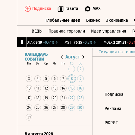
Подписка
Газета
MAX
Глобальные идеи
Бизнес
Экономика
ВЕДЫ
Правила торговли
Идеи управления
Г
Глобальные идеи
Бизнес
Экономик
39
+1,31%
↑
UTAR
9,19
+0,44%
↑
MSTT
76,15
+0,2%
↑
IMOEX
2 281,31
-0,2%
Ситуация на топл
КАЛЕНДАРЬ
Август
СОБЫТИЙ
Пн
Вт
Ср
Чт
Пт
Сб
Вс
1
2
3
4
5
6
7
8
9
10
11
12
13
14
15
16
Подписка
17
18
19
20
21
22
23
24
25
26
27
28
29
30
Реклама
31
РФРИТ
8 августа 2026