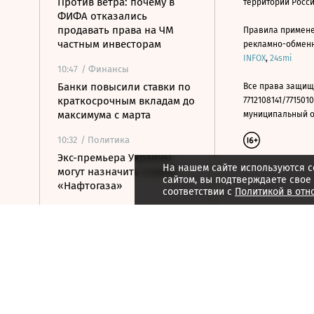
Против ветра: почему в
территории Росс
ФИФА отказались
продавать права на ЧМ
Правила примене
частным инвесторам
рекламно-обменно
INFOX
,
24smi
10:47
/ Финансы
Банки повысили ставки по
Все права защищ
краткосрочным вкладам до
7712108141/7715010
максимума с марта
муниципальный окр
10:32
/ Политика
Экс-премьера Украины
На нашем сайте используются c
могут назначить главой
сайтом, вы подтверждаете свое
«Нафтогаза»
соответствии с
Политикой в отн
10:21
/ Политика
Число погибших после
стрельбы в школе
Таиланда достигло девяти
человек
10:08
/ Политика
Сенат США утвердил