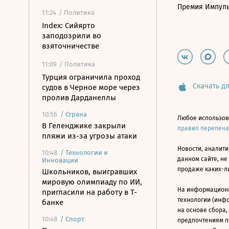
Премия Импул
11:24
/ Политика
Index: Сийярто
заподозрили во
взяточничестве
11:09
/ Политика
Турция ограничила проход
Скачать дл
судов в Черное море через
пролив Дарданеллы
10:56
/
Страна
Любое использов
В Геленджике закрыли
правил перепеч
пляжи из-за угрозы атаки
Новости, аналити
10:48
/
Технологии и
данном сайте, не
Инновации
продаже каких-л
Школьников, выигравших
мировую олимпиаду по ИИ,
На информацион
пригласили на работу в Т-
технологии (инф
банке
на основе сбора,
10:48
/
Спорт
предпочтениям п