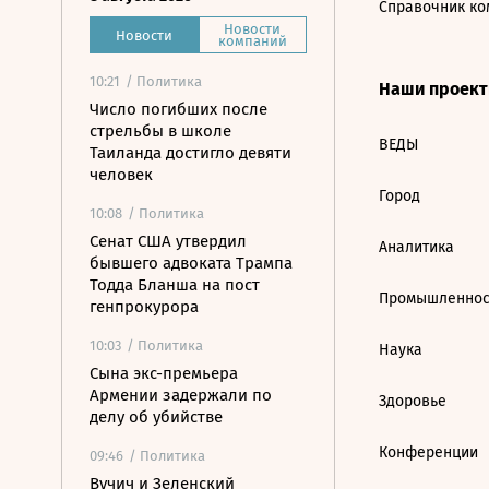
Справочник ко
Новости
Новости
компаний
10:21
/ Политика
Наши проек
Число погибших после
стрельбы в школе
ВЕДЫ
Таиланда достигло девяти
человек
Город
10:08
/ Политика
Сенат США утвердил
Аналитика
бывшего адвоката Трампа
Тодда Бланша на пост
Промышленнос
генпрокурора
10:03
/ Политика
Наука
Сына экс-премьера
Армении задержали по
Здоровье
делу об убийстве
Конференции
09:46
/ Политика
Вучич и Зеленский