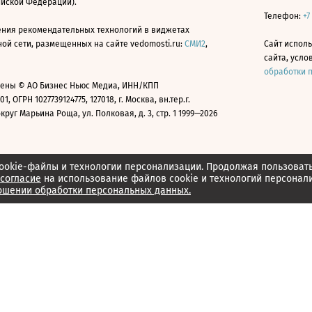
ийской Федерации).
Телефон:
+7
ния рекомендательных технологий в виджетах
й сети, размещенных на сайте vedomosti.ru:
СМИ2
,
Сайт испол
сайта, усл
обработки 
ены © АО Бизнес Ньюс Медиа, ИНН/КПП
01, ОГРН 1027739124775, 127018, г. Москва, вн.тер.г.
уг Марьина Роща, ул. Полковая, д. 3, стр. 1 1999—2026
ookie-файлы и технологии персонализации. Продолжая пользоват
согласие
на использование файлов cookie и технологий персонал
ошении обработки персональных данных.