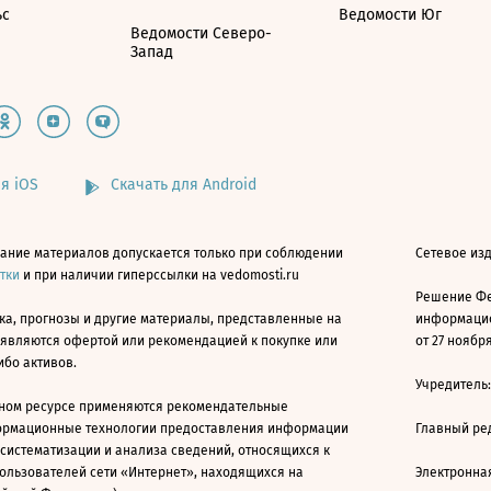
ьс
Ведомости Юг
Ведомости Северо-
Запад
я iOS
Скачать для Android
ание материалов допускается только при соблюдении
Сетевое изд
атки
и при наличии гиперссылки на vedomosti.ru
Решение Фе
ка, прогнозы и другие материалы, представленные на
информацио
 являются офертой или рекомендацией к покупке или
от 27 ноября
ибо активов.
Учредитель
ном ресурсе применяются рекомендательные
ормационные технологии предоставления информации
Главный ре
 систематизации и анализа сведений, относящихся к
ользователей сети «Интернет», находящихся на
Электронна