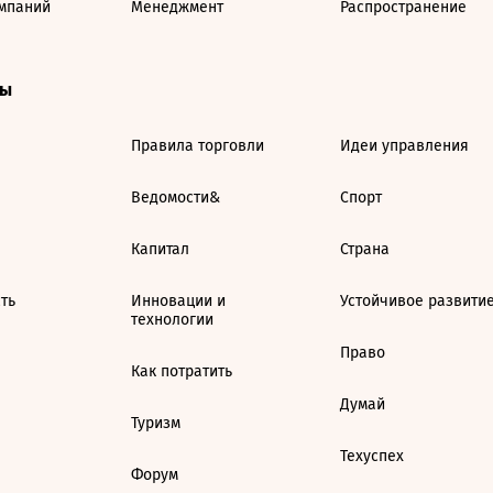
мпаний
Менеджмент
Распространение
ты
Правила торговли
Идеи управления
Ведомости&
Спорт
Капитал
Страна
ть
Инновации и
Устойчивое развити
технологии
Право
Как потратить
Думай
Туризм
Техуспех
Форум