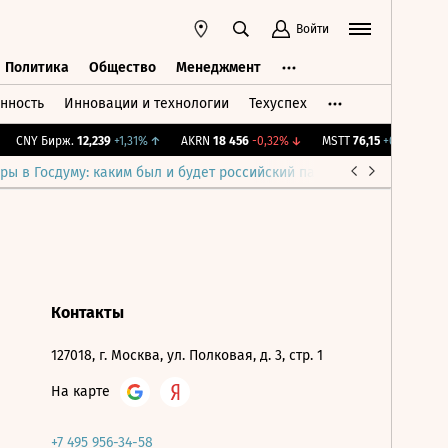
Войти
Политика
Общество
Менеджмент
нность
Инновации и технологии
Техуспех
ть
Политика
Общество
Менеджмент
CNY Бирж.
12,239
+1,31%
↑
AKRN
18 456
-0,32%
↓
MSTT
76,15
+0,2%
↑
I
ры в Госдуму: каким был и будет российский парламент
Война н
Контакты
127018, г. Москва, ул. Полковая, д. 3, стр. 1
На карте
+7 495 956-34-58