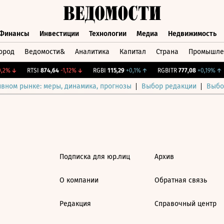
Финансы
Инвестиции
Технологии
Медиа
Недвижимость
ород
Ведомости&
Аналитика
Капитал
Страна
Промышле
а
Финансы
Инвестиции
Технологии
Медиа
Недвижимос
,2%
↓
RTSI
874,64
-1,12%
↓
RGBI
115,29
+0,1%
↑
RGBITR
777,08
+0,19%
↑
ивном рынке: меры, динамика, прогнозы
Выбор редакции
Выбо
Подписка для юр.лиц
Архив
О компании
Обратная связь
Редакция
Справочный центр