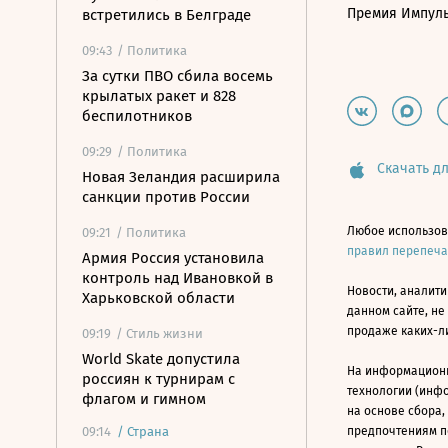
Премия Импул
встретились в Белграде
09:43
/ Политика
За сутки ПВО сбила восемь
крылатых ракет и 828
беспилотников
09:29
/ Политика
Скачать дл
Новая Зеландия расширила
санкции против России
Любое использов
09:21
/ Политика
правил перепеч
Армия Россия установила
контроль над Ивановкой в
Новости, аналити
Харьковской области
данном сайте, не
продаже каких-л
09:19
/ Стиль жизни
World Skate допустила
На информацион
россиян к турнирам с
технологии (инф
флагом и гимном
на основе сбора,
09:14
/
Страна
предпочтениям п