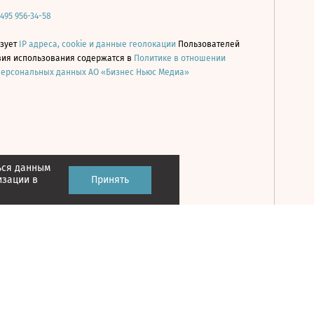
 495 956-34-58
ьзует
IP адреса, cookie и данные геолокации
Пользователей
овия использования содержатся в
Политике в отношении
персональных данных АО «Бизнес Ньюс Медиа»
ься данным
Принять
изации в