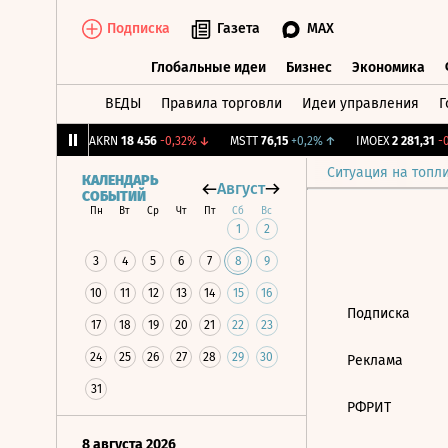
Подписка
Газета
MAX
Глобальные идеи
Бизнес
Экономика
ВЕДЫ
Правила торговли
Идеи управления
Г
Глобальные идеи
Бизнес
Экономик
239
+1,31%
↑
AKRN
18 456
-0,32%
↓
MSTT
76,15
+0,2%
↑
IMOEX
2 281,31
-0
Ситуация на топл
КАЛЕНДАРЬ
Август
СОБЫТИЙ
Пн
Вт
Ср
Чт
Пт
Сб
Вс
1
2
3
4
5
6
7
8
9
10
11
12
13
14
15
16
Подписка
17
18
19
20
21
22
23
24
25
26
27
28
29
30
Реклама
31
РФРИТ
8 августа 2026