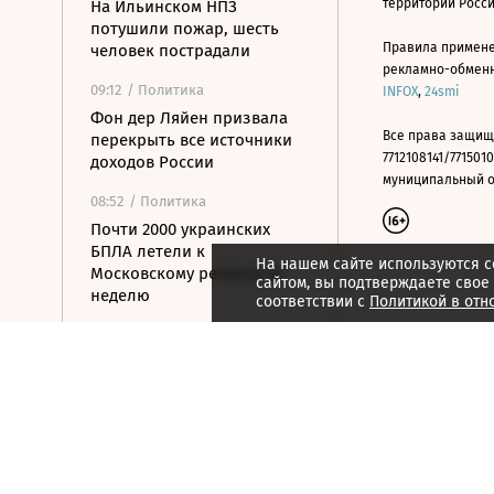
территории Росс
На Ильинском НПЗ
потушили пожар, шесть
Правила примене
человек пострадали
рекламно-обменно
09:12
/ Политика
INFOX
,
24smi
Фон дер Ляйен призвала
Все права защищ
перекрыть все источники
7712108141/7715010
доходов России
муниципальный окр
08:52
/ Политика
Почти 2000 украинских
БПЛА летели к
На нашем сайте используются c
Московскому региону за
сайтом, вы подтверждаете свое
неделю
соответствии с
Политикой в отн
08:39
/ Политика
МИД России: Тбилиси
пытаются втянуть в новые
авантюры на Южном
Кавказе
08:16
/ Финансы