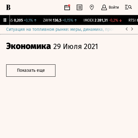
Войти
RGSS
0,205
+0,1%
↑
ZAYM
136,5
+0,15%
↑
IMOEX
2 281,31
-0,2%
↓
RTSI
87
Ситуация на топливном рынке: меры, динамика, прогнозы
Выб
Экономика
29 Июля 2021
Показать еще