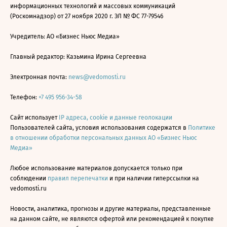
информационных технологий и массовых коммуникаций
(Роскомнадзор) от 27 ноября 2020 г. ЭЛ № ФС 77-79546
Учредитель: АО «Бизнес Ньюс Медиа»
Главный редактор: Казьмина Ирина Сергеевна
Электронная почта:
news@vedomosti.ru
Телефон:
+7 495 956-34-58
Сайт использует
IP адреса, cookie и данные геолокации
Пользователей сайта, условия использования содержатся в
Политике
в отношении обработки персональных данных АО «Бизнес Ньюс
Медиа»
Любое использование материалов допускается только при
соблюдении
правил перепечатки
и при наличии гиперссылки на
vedomosti.ru
Новости, аналитика, прогнозы и другие материалы, представленные
на данном сайте, не являются офертой или рекомендацией к покупке