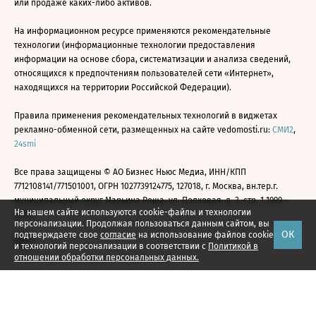
или продаже каких-либо активов.
На информационном ресурсе применяются рекомендательные
технологии (информационные технологии предоставления
информации на основе сбора, систематизации и анализа сведений,
относящихся к предпочтениям пользователей сети «Интернет»,
находящихся на территории Российской Федерации).
Правила применения рекомендательных технологий в виджетах
рекламно-обменной сети, размещенных на сайте vedomosti.ru:
СМИ2
,
24smi
Все права защищены © АО Бизнес Ньюс Медиа, ИНН/КПП
7712108141/771501001, ОГРН 1027739124775, 127018, г. Москва, вн.тер.г.
муниципальный округ Марьина Роща, ул. Полковая, д. 3, стр. 1 1999—
На нашем сайте используются cookie-файлы и технологии
2026
персонализации. Продолжая пользоваться данным сайтом, вы
ОК
подтверждаете свое
согласие
на использование файлов cookie
и технологий персонализации в соответствии с
Политикой в
отношении обработки персональных данных.