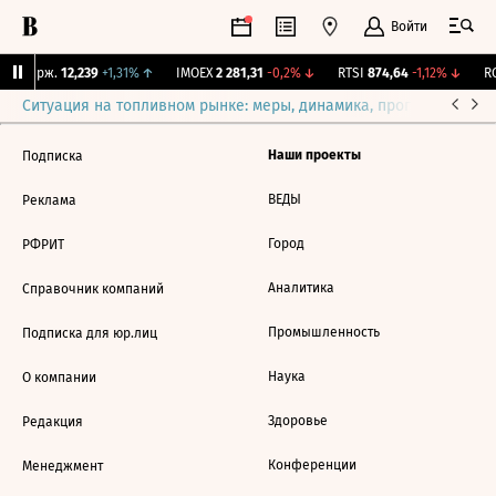
Войти
NY Бирж.
12,239
+1,31%
↑
IMOEX
2 281,31
-0,2%
↓
RTSI
874,64
-1,12%
↓
RG
Ситуация на топливном рынке: меры, динамика, прогнозы
Выб
Наши проекты
Подписка
ВЕДЫ
Реклама
Город
РФРИТ
Аналитика
Справочник компаний
Промышленность
Подписка для юр.лиц
Наука
О компании
Здоровье
Редакция
Конференции
Менеджмент