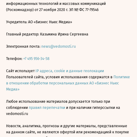
информационных технологий и массовых коммуникаций
(Роскомнадзор) от 27 ноября 2020 г. ЭЛ № ФС 77-79546
Учредитель: АО «Бизнес Ньюс Медиа»
Главный редактор: Казьмина Ирина Сергеевна
Электронная почта:
news@vedomosti.ru
Телефон:
+7 495 956-34-58
Сайт использует
IP адреса, cookie и данные геолокации
Пользователей сайта, условия использования содержатся в
Политике
в отношении обработки персональных данных АО «Бизнес Ньюс
Медиа»
Любое использование материалов допускается только при
соблюдении
правил перепечатки
и при наличии гиперссылки на
vedomosti.ru
Новости, аналитика, прогнозы и другие материалы, представленные
на данном сайте, не являются офертой или рекомендацией к покупке