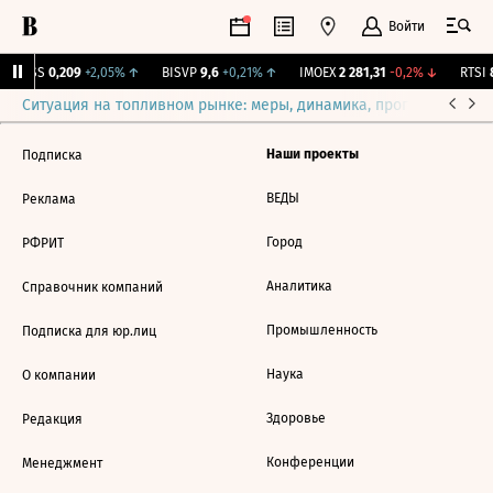
Войти
RGSS
0,209
+2,05%
↑
BISVP
9,6
+0,21%
↑
IMOEX
2 281,31
-0,2%
↓
RTSI
8
Ситуация на топливном рынке: меры, динамика, прогнозы
Выб
Наши проекты
Подписка
ВЕДЫ
Реклама
Город
РФРИТ
Аналитика
Справочник компаний
Промышленность
Подписка для юр.лиц
Наука
О компании
Здоровье
Редакция
Конференции
Менеджмент