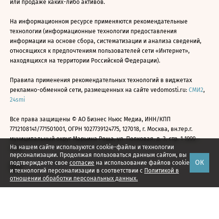
или продаже каких-либо активов.
На информационном ресурсе применяются рекомендательные
технологии (информационные технологии предоставления
информации на основе сбора, систематизации и анализа сведений,
относящихся к предпочтениям пользователей сети «Интернет»,
находящихся на территории Российской Федерации).
Правила применения рекомендательных технологий в виджетах
рекламно-обменной сети, размещенных на сайте vedomosti.ru:
СМИ2
,
24smi
Все права защищены © АО Бизнес Ньюс Медиа, ИНН/КПП
7712108141/771501001, ОГРН 1027739124775, 127018, г. Москва, вн.тер.г.
муниципальный округ Марьина Роща, ул. Полковая, д. 3, стр. 1 1999—
На нашем сайте используются cookie-файлы и технологии
2026
персонализации. Продолжая пользоваться данным сайтом, вы
ОК
подтверждаете свое
согласие
на использование файлов cookie
и технологий персонализации в соответствии с
Политикой в
отношении обработки персональных данных.