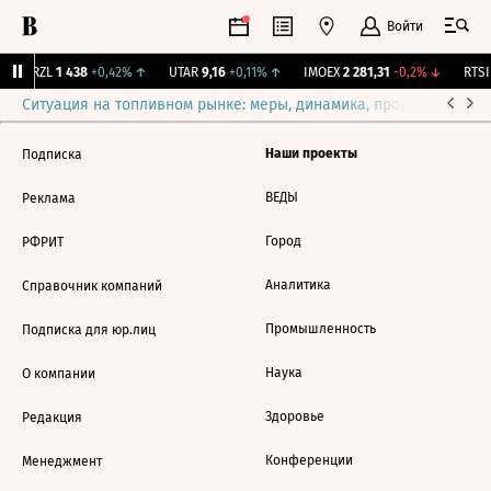
Войти
BRZL
1 438
+0,42%
↑
UTAR
9,16
+0,11%
↑
IMOEX
2 281,31
-0,2%
↓
RTSI
Ситуация на топливном рынке: меры, динамика, прогнозы
Выб
Наши проекты
Подписка
ВЕДЫ
Реклама
Город
РФРИТ
Аналитика
Справочник компаний
Промышленность
Подписка для юр.лиц
Наука
О компании
Здоровье
Редакция
Конференции
Менеджмент