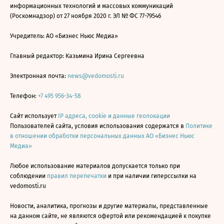
информационных технологий и массовых коммуникаций
(Роскомнадзор) от 27 ноября 2020 г. ЭЛ № ФС 77-79546
Учредитель: АО «Бизнес Ньюс Медиа»
Главный редактор: Казьмина Ирина Сергеевна
Электронная почта:
news@vedomosti.ru
Телефон:
+7 495 956-34-58
Сайт использует
IP адреса, cookie и данные геолокации
Пользователей сайта, условия использования содержатся в
Политике
в отношении обработки персональных данных АО «Бизнес Ньюс
Медиа»
Любое использование материалов допускается только при
соблюдении
правил перепечатки
и при наличии гиперссылки на
vedomosti.ru
Новости, аналитика, прогнозы и другие материалы, представленные
на данном сайте, не являются офертой или рекомендацией к покупке