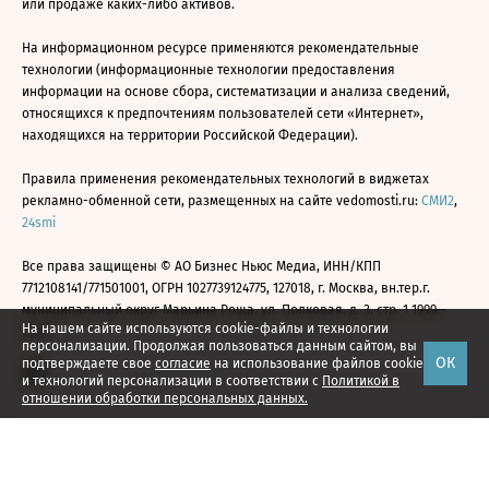
или продаже каких-либо активов.
На информационном ресурсе применяются рекомендательные
технологии (информационные технологии предоставления
информации на основе сбора, систематизации и анализа сведений,
относящихся к предпочтениям пользователей сети «Интернет»,
находящихся на территории Российской Федерации).
Правила применения рекомендательных технологий в виджетах
рекламно-обменной сети, размещенных на сайте vedomosti.ru:
СМИ2
,
24smi
Все права защищены © АО Бизнес Ньюс Медиа, ИНН/КПП
7712108141/771501001, ОГРН 1027739124775, 127018, г. Москва, вн.тер.г.
муниципальный округ Марьина Роща, ул. Полковая, д. 3, стр. 1 1999—
На нашем сайте используются cookie-файлы и технологии
2026
персонализации. Продолжая пользоваться данным сайтом, вы
ОК
подтверждаете свое
согласие
на использование файлов cookie
и технологий персонализации в соответствии с
Политикой в
отношении обработки персональных данных.