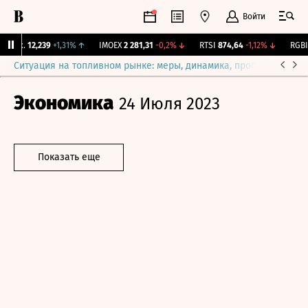
Войти
Бирж.
12,239
+1,31%
↑
IMOEX
2 281,31
-0,2%
↓
RTSI
874,64
-1,12%
↓
RGBI
1
Ситуация на топливном рынке: меры, динамика, прогнозы
Выб
Экономика
24 Июля 2023
Показать еще