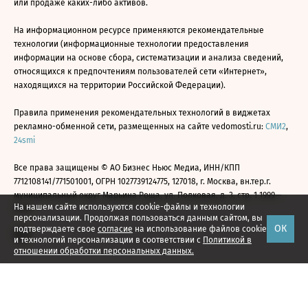
или продаже каких-либо активов.
На информационном ресурсе применяются рекомендательные
технологии (информационные технологии предоставления
информации на основе сбора, систематизации и анализа сведений,
относящихся к предпочтениям пользователей сети «Интернет»,
находящихся на территории Российской Федерации).
Правила применения рекомендательных технологий в виджетах
рекламно-обменной сети, размещенных на сайте vedomosti.ru:
СМИ2
,
24smi
Все права защищены © АО Бизнес Ньюс Медиа, ИНН/КПП
7712108141/771501001, ОГРН 1027739124775, 127018, г. Москва, вн.тер.г.
муниципальный округ Марьина Роща, ул. Полковая, д. 3, стр. 1 1999—
На нашем сайте используются cookie-файлы и технологии
2026
персонализации. Продолжая пользоваться данным сайтом, вы
ОК
подтверждаете свое
согласие
на использование файлов cookie
и технологий персонализации в соответствии с
Политикой в
отношении обработки персональных данных.