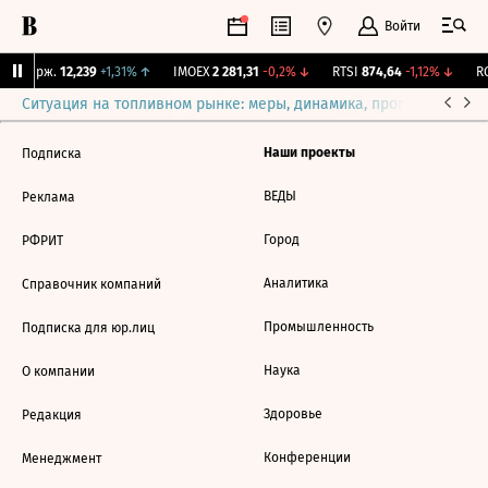
Войти
NY Бирж.
12,239
+1,31%
↑
IMOEX
2 281,31
-0,2%
↓
RTSI
874,64
-1,12%
↓
RG
Ситуация на топливном рынке: меры, динамика, прогнозы
Выб
Наши проекты
Подписка
ВЕДЫ
Реклама
Город
РФРИТ
Аналитика
Справочник компаний
Промышленность
Подписка для юр.лиц
Наука
О компании
Здоровье
Редакция
Конференции
Менеджмент