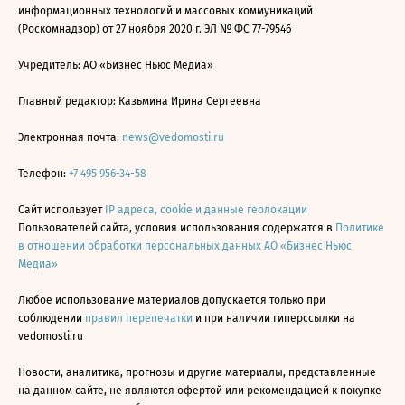
информационных технологий и массовых коммуникаций
(Роскомнадзор) от 27 ноября 2020 г. ЭЛ № ФС 77-79546
Учредитель: АО «Бизнес Ньюс Медиа»
Главный редактор: Казьмина Ирина Сергеевна
Электронная почта:
news@vedomosti.ru
Телефон:
+7 495 956-34-58
Сайт использует
IP адреса, cookie и данные геолокации
Пользователей сайта, условия использования содержатся в
Политике
в отношении обработки персональных данных АО «Бизнес Ньюс
Медиа»
Любое использование материалов допускается только при
соблюдении
правил перепечатки
и при наличии гиперссылки на
vedomosti.ru
Новости, аналитика, прогнозы и другие материалы, представленные
на данном сайте, не являются офертой или рекомендацией к покупке