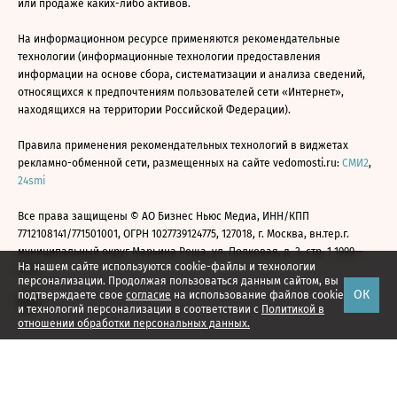
или продаже каких-либо активов.
На информационном ресурсе применяются рекомендательные
технологии (информационные технологии предоставления
информации на основе сбора, систематизации и анализа сведений,
относящихся к предпочтениям пользователей сети «Интернет»,
находящихся на территории Российской Федерации).
Правила применения рекомендательных технологий в виджетах
рекламно-обменной сети, размещенных на сайте vedomosti.ru:
СМИ2
,
24smi
Все права защищены © АО Бизнес Ньюс Медиа, ИНН/КПП
7712108141/771501001, ОГРН 1027739124775, 127018, г. Москва, вн.тер.г.
муниципальный округ Марьина Роща, ул. Полковая, д. 3, стр. 1 1999—
На нашем сайте используются cookie-файлы и технологии
2026
персонализации. Продолжая пользоваться данным сайтом, вы
ОК
подтверждаете свое
согласие
на использование файлов cookie
и технологий персонализации в соответствии с
Политикой в
отношении обработки персональных данных.