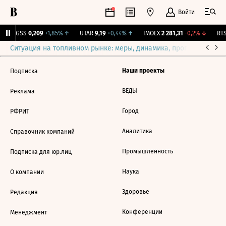
Войти
RGSS
0,209
+1,85%
↑
UTAR
9,19
+0,44%
↑
IMOEX
2 281,31
-0,2%
↓
RTS
Ситуация на топливном рынке: меры, динамика, прогнозы
Выб
Наши проекты
Подписка
ВЕДЫ
Реклама
Город
РФРИТ
Аналитика
Справочник компаний
Промышленность
Подписка для юр.лиц
Наука
О компании
Здоровье
Редакция
Конференции
Менеджмент