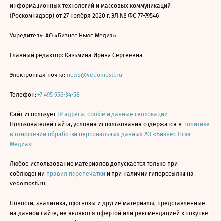
информационных технологий и массовых коммуникаций
(Роскомнадзор) от 27 ноября 2020 г. ЭЛ № ФС 77-79546
Учредитель: АО «Бизнес Ньюс Медиа»
Главный редактор: Казьмина Ирина Сергеевна
Электронная почта:
news@vedomosti.ru
Телефон:
+7 495 956-34-58
Сайт использует
IP адреса, cookie и данные геолокации
Пользователей сайта, условия использования содержатся в
Политике
в отношении обработки персональных данных АО «Бизнес Ньюс
Медиа»
Любое использование материалов допускается только при
соблюдении
правил перепечатки
и при наличии гиперссылки на
vedomosti.ru
Новости, аналитика, прогнозы и другие материалы, представленные
на данном сайте, не являются офертой или рекомендацией к покупке