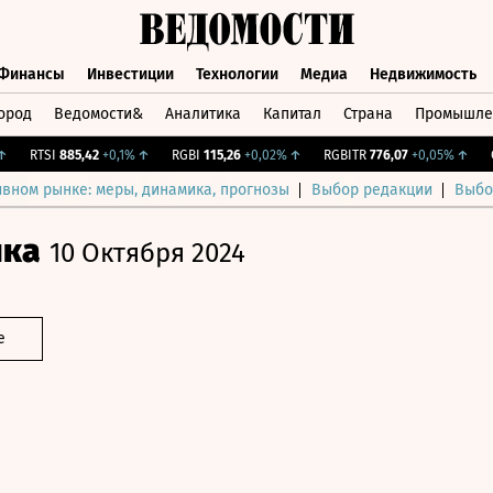
Финансы
Инвестиции
Технологии
Медиа
Недвижимость
ород
Ведомости&
Аналитика
Капитал
Страна
Промышле
а
Финансы
Инвестиции
Технологии
Медиа
Недвижимос
RTSI
885,42
+0,1%
↑
RGBI
115,26
+0,02%
↑
RGBITR
776,07
+0,05%
↑
CNY
ивном рынке: меры, динамика, прогнозы
Выбор редакции
Выбо
ика
10 Октября 2024
е