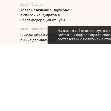
08:43
/
Страна
Ховалыг включил Нарусову
в список кандидатов в
Совет федерации от Тувы
08:40
/ Инвестиции
На нашем сайте используются c
В июле объем операций на
сайтом, вы подтверждаете свое
соответствии с
Политикой в отн
рынке деривативов
Мосбиржи достиг 17,5 трлн
рублей
08:30
/ Технологии
Шадаев: Max с нами
навсегда
08:25
/
Город
От города с гарантией: чем
«Московские кварталы»
привлекают покупателей
08:15
/
Город
Владислав Овчинский: