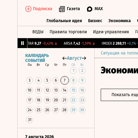
Подписка
Газета
MAX
Глобальные идеи
Бизнес
Экономика
ВЕДЫ
Правила торговли
Идеи управления
Г
Глобальные идеи
Бизнес
Экономик
0,79%
↑
UTAR
9,27
-0,43%
↓
ARSA
7,42
-1,59%
↓
IMOEX
2 288,11
+0,1%
↑
Ситуация на топл
КАЛЕНДАРЬ
Август
СОБЫТИЙ
Пн
Вт
Ср
Чт
Пт
Сб
Вс
Эконом
1
2
3
4
5
6
7
8
9
10
11
12
13
14
15
16
Показать ещ
17
18
19
20
21
22
23
24
25
26
27
28
29
30
31
7 августа 2026