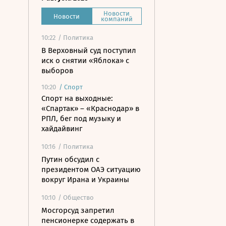
Новости
Новости
компаний
10:22
/ Политика
В Верховный суд поступил
иск о снятии «Яблока» с
выборов
10:20
/
Спорт
Спорт на выходные:
«Спартак» – «Краснодар» в
РПЛ, бег под музыку и
хайдайвинг
10:16
/ Политика
Путин обсудил с
президентом ОАЭ ситуацию
вокруг Ирана и Украины
10:10
/ Общество
Мосгорсуд запретил
пенсионерке содержать в