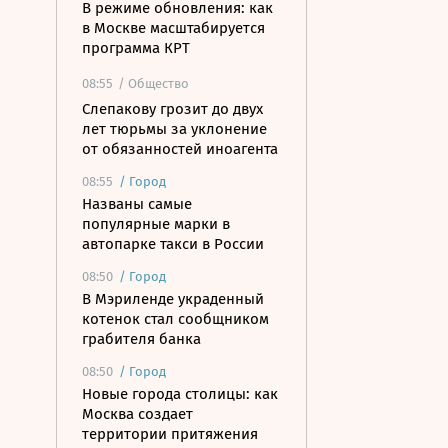
В режиме обновления: как
в Москве масштабируется
программа КРТ
08:55
/ Общество
Слепакову грозит до двух
лет тюрьмы за уклонение
от обязанностей иноагента
08:55
/
Город
Названы самые
популярные марки в
автопарке такси в России
08:50
/
Город
В Мэриленде украденный
котенок стал сообщником
грабителя банка
08:50
/
Город
Новые города столицы: как
Москва создает
территории притяжения