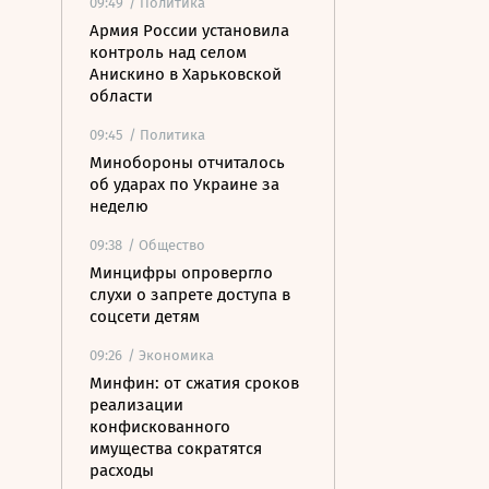
09:49
/ Политика
Армия России установила
контроль над селом
Анискино в Харьковской
области
09:45
/ Политика
Минобороны отчиталось
об ударах по Украине за
неделю
09:38
/ Общество
Минцифры опровергло
слухи о запрете доступа в
соцсети детям
09:26
/ Экономика
Минфин: от сжатия сроков
реализации
конфискованного
имущества сократятся
расходы