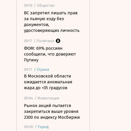
09:19
/ Общество
ВС запретил лишать прав
за пьяную езду без
документов,
удостоверяющих личность
09:17
/ Политика
ФОМ: 69% россиян
сообщили, что доверяют
Путину
09:11
/
Страна
В Московской области
ожидается аномальная
жара до +35 градусов
09:04
/ Инвестиции
Рынок акций пытается
закрепиться выше уровня
2300 по индексу Мосбиржи
09:00
/
Город