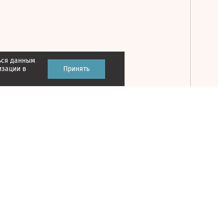
ься данным
Принять
изации в