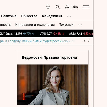
Войти
Политика
Общество
Менеджмент
нность
Инновации и технологии
Техуспех
ть
Политика
Общество
Менеджмент
 Бирж.
12,176
+0,79%
↑
UTAR
9,27
-0,43%
↓
ARSA
7,42
-1,59%
↓
IMOEX
2 2
ры в Госдуму: каким был и будет российский парламент
Война н
Ведомости. Правила торговли