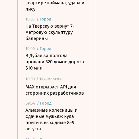
квартире каймана, удава и
лису
10:05
/
Город
На Тверскую вернут 7-
метровую скульптуру
балерины
10:00
/
Город
В Дубае за полгода
продали 320 домов дороже
$10 млн
10:00
/ Технологии
MAX открывает API для
сторонних разработчиков
09:54
/
Город
Алмазные колесницы и
«дачные мужья»: куда
пойти в выходные 8–9
августа