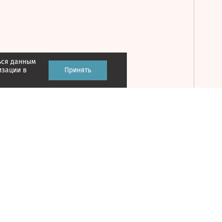
ься данным
Принять
изации в