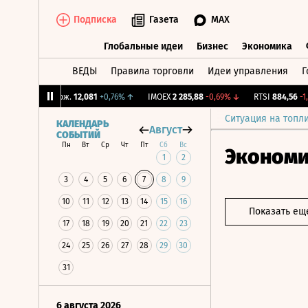
Подписка
Газета
MAX
Глобальные идеи
Бизнес
Экономика
ВЕДЫ
Правила торговли
Идеи управления
Г
Глобальные идеи
Бизнес
Экономик
↓
CNY Бирж.
12,081
+0,76%
↑
IMOEX
2 285,88
-0,69%
↓
RTSI
884,56
-1,27
Ситуация на топл
КАЛЕНДАРЬ
Август
СОБЫТИЙ
Пн
Вт
Ср
Чт
Пт
Сб
Вс
Эконом
1
2
3
4
5
6
7
8
9
10
11
12
13
14
15
16
Показать ещ
17
18
19
20
21
22
23
24
25
26
27
28
29
30
31
6 августа 2026