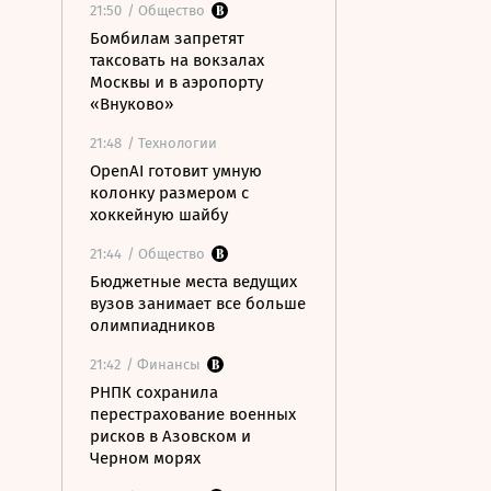
21:50
/ Общество
Бомбилам запретят
таксовать на вокзалах
Москвы и в аэропорту
«Внуково»
21:48
/ Технологии
OpenAI готовит умную
колонку размером с
хоккейную шайбу
21:44
/ Общество
Бюджетные места ведущих
вузов занимает все больше
олимпиадников
21:42
/ Финансы
РНПК сохранила
перестрахование военных
рисков в Азовском и
Черном морях