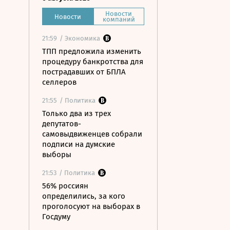
Новости
Новости
компаний
21:59
/ Экономика
ТПП предложила изменить
процедуру банкротства для
пострадавших от БПЛА
селлеров
21:55
/ Политика
Только два из трех
депутатов-
самовыдвиженцев собрали
подписи на думские
выборы
21:53
/ Политика
56% россиян
определились, за кого
проголосуют на выборах в
Госдуму