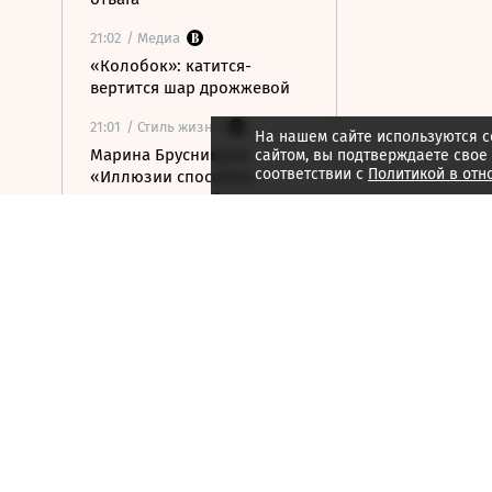
21:02
/ Медиа
«Колобок»: катится-
вертится шар дрожжевой
21:01
/ Стиль жизни
На нашем сайте используются c
Марина Брусникина:
сайтом, вы подтверждаете свое
соответствии с
Политикой в отн
«Иллюзии способны
влиять на людей»
21:00
/ Мнения
«Алмазная колесница»:
уроки созерцания
20:52
/ Бизнес
Глава «Ижавиа» объявил
об уходе после отзыва
сертификата авиакомпании
20:46
/
Страна
В Смоленске женщина и
ребенок погибли из-за