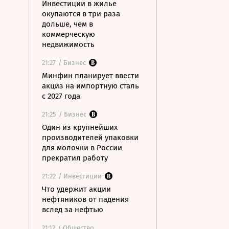
Инвестиции в жилье
окупаются в три раза
дольше, чем в
коммерческую
недвижимость
21:27
/ Бизнес
Минфин планирует ввести
акциз на импортную сталь
с 2027 года
21:25
/ Бизнес
Один из крупнейших
производителей упаковки
для молочки в России
прекратил работу
21:22
/ Инвестиции
Что удержит акции
нефтяников от падения
вслед за нефтью
21:12
/ Общество