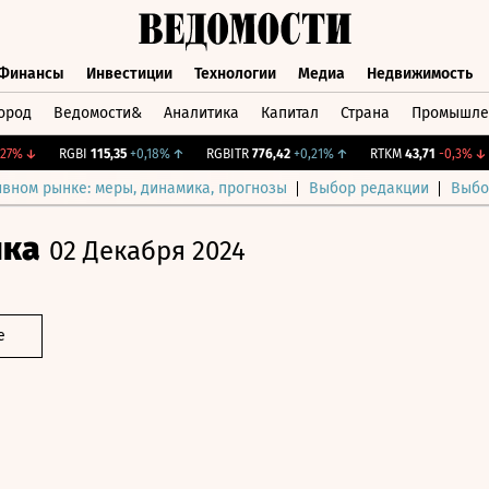
Финансы
Инвестиции
Технологии
Медиа
Недвижимость
ород
Ведомости&
Аналитика
Капитал
Страна
Промышле
а
Финансы
Инвестиции
Технологии
Медиа
Недвижимос
%
↓
RGBI
115,35
+0,18%
↑
RGBITR
776,42
+0,21%
↑
RTKM
43,71
-0,3%
↓
ивном рынке: меры, динамика, прогнозы
Выбор редакции
Выбо
ика
02 Декабря 2024
е