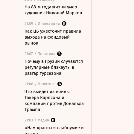
На 88-м году жизни умер
художник Николай Марков
21:09
/ Инвестиции
Как ЦБ ужесточит правила
выхода на фондовый
рынок
21:07
/ Политика
Почему в Грузии случаются
регулярные блэкауты в
разгар турсезона
21:06
/ Политика
Что выйдет из войны
Такера Карлсона и
компании против Дональда
Трампа
21:03
/ Медиа
«Нам кранты»: слабоумие и
отвага