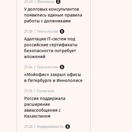
21:40
/ Финансы
У долговых консультантов
появились единые правила
работы с должниками
21:38
/ Технологии
Адаптация IT-систем под
российские сертификаты
безопасности потребует
вложений
21:34
/ Технологии
«Мойофис» закрыл офисы
в Петербурге и Иннополисе
21:33
/ Политика
Россия поддержала
расширение
авиасообщения с
Казахстаном
21:28
/ Недвижимость