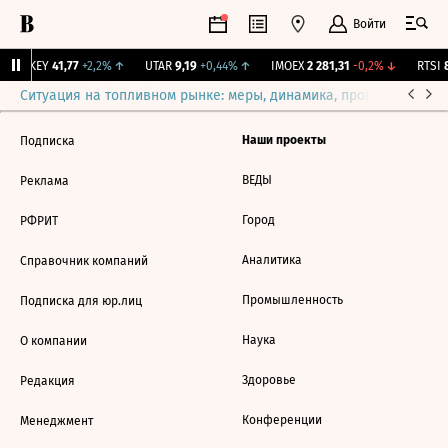
Войти
OKEY
41,77
+2,2%
↑
UTAR
9,19
+0,44%
↑
IMOEX
2 281,31
-0,2%
↓
RTSI
8
Ситуация на топливном рынке: меры, динамика, прогнозы
Выб
Наши проекты
Подписка
ВЕДЫ
Реклама
Город
РФРИТ
Аналитика
Справочник компаний
Промышленность
Подписка для юр.лиц
Наука
О компании
Здоровье
Редакция
Конференции
Менеджмент