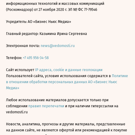
информационных технологий и массовых коммуникаций
(Роскомнадзор) от 27 ноября 2020 г. ЭЛ № ФС 77-79546
Учредитель: АО «Бизнес Ньюс Медиа»
Главный редактор: Казьмина Ирина Сергеевна
Электронная почта:
news@vedomosti.ru
Телефон:
+7 495 956-34-58
Сайт использует
IP адреса, cookie и данные геолокации
Пользователей сайта, условия использования содержатся в
Политике
в отношении обработки персональных данных АО «Бизнес Ньюс
Медиа»
Любое использование материалов допускается только при
соблюдении
правил перепечатки
и при наличии гиперссылки на
vedomosti.ru
Новости, аналитика, прогнозы и другие материалы, представленные
на данном сайте, не являются офертой или рекомендацией к покупке