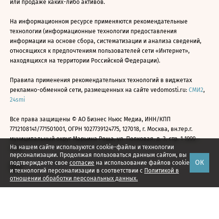
или продаже каких-либо активов.
На информационном ресурсе применяются рекомендательные
технологии (информационные технологии предоставления
информации на основе сбора, систематизации и анализа сведений,
относящихся к предпочтениям пользователей сети «Интернет»,
находящихся на территории Российской Федерации).
Правила применения рекомендательных технологий в виджетах
рекламно-обменной сети, размещенных на сайте vedomosti.ru:
СМИ2
,
24smi
Все права защищены © АО Бизнес Ньюс Медиа, ИНН/КПП
7712108141/771501001, ОГРН 1027739124775, 127018, г. Москва, вн.тер.г.
муниципальный округ Марьина Роща, ул. Полковая, д. 3, стр. 1 1999—
На нашем сайте используются cookie-файлы и технологии
2026
персонализации. Продолжая пользоваться данным сайтом, вы
ОК
подтверждаете свое
согласие
на использование файлов cookie
и технологий персонализации в соответствии с
Политикой в
отношении обработки персональных данных.