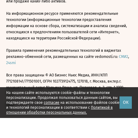
или продаже каких-либо активов.
На информационном ресурсе применяются рекомендательные
технологии (информационные технологии предоставления
информации на основе сбора, систематизации и анализа сведений,
относящихся к предпочтениям пользователей сети «Интернет»,
находящихся на территории Российской Федерации).
Правила применения рекомендательных технологий в виджетах
рекламно-обменной сети, размещенных на сайте vedomosti.ru:
СМИ2
,
24smi
Все права защищены © АО Бизнес Ньюс Медиа, ИНН/КПП
7712108141/771501001, ОГРН 1027739124775, 127018, г. Москва, вн.тер.г.
муниципальный округ Марьина Роща, ул. Полковая, д. 3, стр. 1 1999—
На нашем сайте используются cookie-файлы и технологии
2026
персонализации. Продолжая пользоваться данным сайтом, вы
ОК
подтверждаете свое
согласие
на использование файлов cookie
и технологий персонализации в соответствии с
Политикой в
отношении обработки персональных данных.