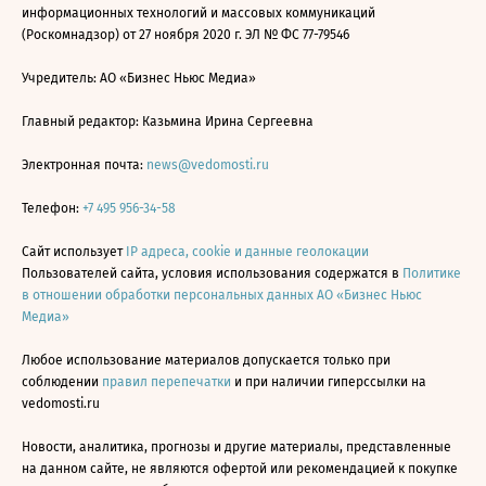
информационных технологий и массовых коммуникаций
(Роскомнадзор) от 27 ноября 2020 г. ЭЛ № ФС 77-79546
Учредитель: АО «Бизнес Ньюс Медиа»
Главный редактор: Казьмина Ирина Сергеевна
Электронная почта:
news@vedomosti.ru
Телефон:
+7 495 956-34-58
Сайт использует
IP адреса, cookie и данные геолокации
Пользователей сайта, условия использования содержатся в
Политике
в отношении обработки персональных данных АО «Бизнес Ньюс
Медиа»
Любое использование материалов допускается только при
соблюдении
правил перепечатки
и при наличии гиперссылки на
vedomosti.ru
Новости, аналитика, прогнозы и другие материалы, представленные
на данном сайте, не являются офертой или рекомендацией к покупке