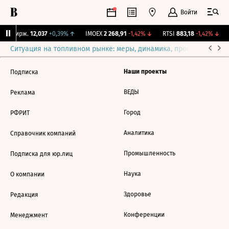
Войти
NY Бирж.
12,037
+0,39%
↑
IMOEX
2 268,91
-1,42%
↓
RTSI
883,18
-1,42%
↓
Ситуация на топливном рынке: меры, динамика, прогнозы
Выб
Наши проекты
Подписка
ВЕДЫ
Реклама
Город
РФРИТ
Аналитика
Справочник компаний
Промышленность
Подписка для юр.лиц
Наука
О компании
Здоровье
Редакция
Конференции
Менеджмент