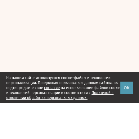
На нашем сайте используются cookie-файлы и технологии
персонализации. Продолжая пользоваться данным сайтом, вы
ОК
подтверждаете свое
согласие
на использование файлов cookie
и технологий персонализации в соответствии с
Политикой в
отношении обработки персональных данных.