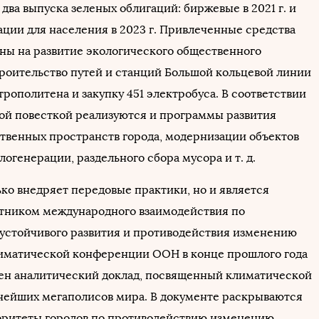
ва выпуска зеленых облигаций: биржевые в 2021 г. и
ации для населения в 2023 г. Привлеченные средства
ны на развитие экологического общественного
троительство путей и станций Большой кольцевой линии
рополитена и закупку 451 электробуса. В соответствии
ой повесткой реализуются и программы развития
твенных пространств города, модернизации объектов
логенерации, раздельного сбора мусора и т. д.
ько внедряет передовые практики, но и является
тником международного взаимодействия по
устойчивого развития и противодействия изменению
лиматической конференции ООН в конце прошлого года
ен аналитический доклад, посвященный климатической
нейших мегаполисов мира. В документе раскрываются
ритеты городов по противодействию изменению