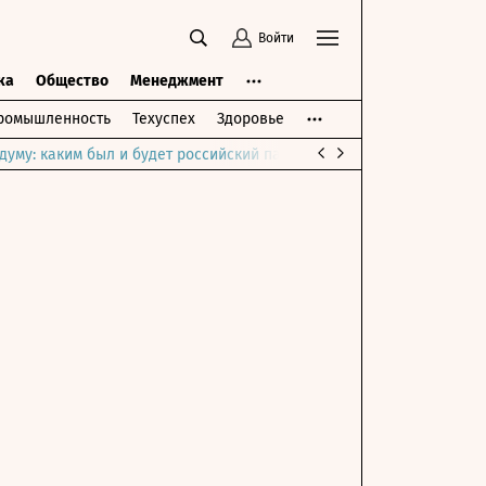
Войти
ка
Общество
Менеджмент
ромышленность
Техуспех
Здоровье
думу: каким был и будет российский парламент
Война на Ближне