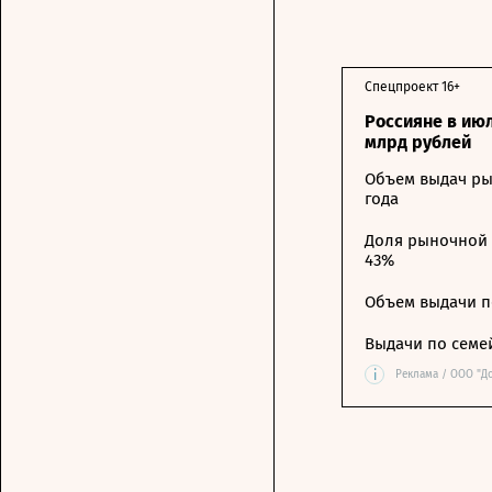
Спецпроект 16+
Россияне в ию
млрд рублей
Объем выдач ры
года
Доля рыночной 
43%
Объем выдачи п
Выдачи по семе
i
Реклама / ООО "Д