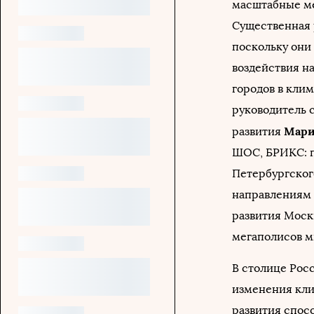
масштабные ме
Существенная 
поскольку они
воздействия н
городов в кли
руководитель 
Мари
развития
ШОС, БРИКС: п
Петербургског
направлениям 
развития Моск
мегаполисов м
В столице Рос
изменения кли
развития спос