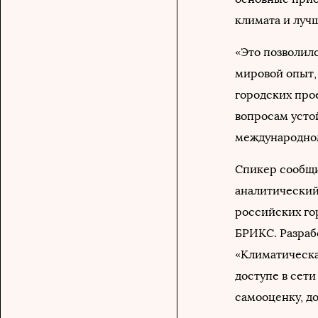
климата и луч
«Это позволил
мировой опыт,
городских прое
вопросам устой
международном
Спикер сообщил
аналитический
российских го
БРИКС. Разра
«Климатическа
доступе в сети
самооценку, до