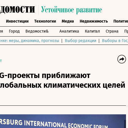
ы
Инвестиции
Технологии
Медиа
Недвижимость
Полити
ия
Город
Ведомости&
Аналитика
Капитал
Страна
П
нке: меры, динамика, прогнозы
Выбор редакции
Выборы в Гос
т
SG-проекты приближают
глобальных климатических целей