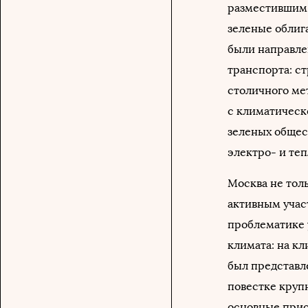
разместившим д
зеленые облиг
были направле
транспорта: с
столичного мет
с климатическ
зеленых общес
электро- и теп
Москва не тол
активным учас
проблематике 
климата: на к
был представл
повестке круп
основные прио