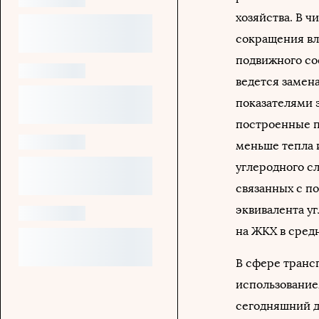
хозяйства. В ч
сокращения вл
подвижного со
ведется замен
показателями 
построенные п
меньше тепла 
углеродного с
связанных с п
эквивалента уг
на ЖКХ в сред
В сфере транс
использование
сегодняшний д