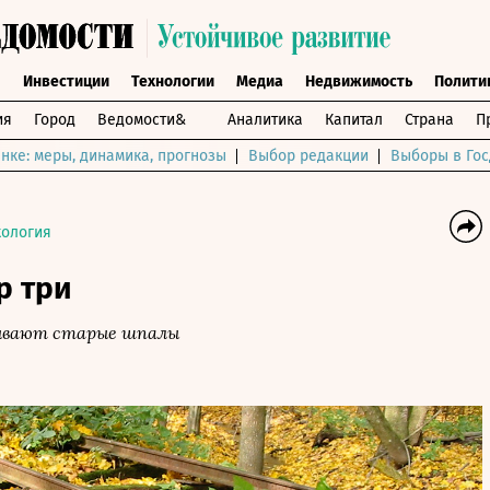
ы
Инвестиции
Технологии
Медиа
Недвижимость
Полити
ия
Город
Ведомости&
Аналитика
Капитал
Страна
П
нке: меры, динамика, прогнозы
Выбор редакции
Выборы в Гос
кология
р три
ывают старые шпалы