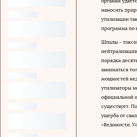
органам удаетс
наносить прир
утилизации та
программа по 
Шпалы – токсич
нейтрализации
порядка десят
заниматься то
мощностей недо
утилизаторы не
официальной о
существует. П
ущерба от свал
«Ведомости. У