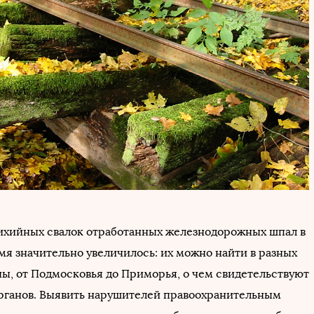
ихийных свалок отработанных железнодорожных шпал в
мя значительно увеличилось: их можно найти в разных
ны, от Подмосковья до Приморья, о чем свидетельствуют
рганов. Выявить нарушителей правоохранительным