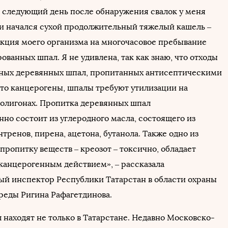
а следующий день после обнаружения свалок у меня
, и начался сухой продолжительный тяжелый кашель –
акция моего организма на многочасовое пребывание
ованных шпал. Я не удивлена, так как знаю, что отходы
ных деревянных шпал, пропитанных антисептическими
это канцерогены, шпалы требуют утилизации на
олигонах. Пропитка деревянных шпал
но состоит из углеродного масла, состоящего из
тренов, пирена, ацетона, бутанола. Также одно из
пропитку веществ – креозот – токсично, обладает
канцерогенным действием», – рассказала
ый инспектор Республики Татарстан в области охраны
еды Ригина Рафагетдинова.
 находят не только в Татарстане. Недавно Московско-