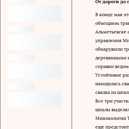
От дороги до 
В конце мая эт
объездном тра
Альметьевске 
управления Ми
обнаружили тр
деревянными и
справки ведом
Устойчивое раз
находилась сва
свалка из шпал 
Все три участ
шпалы выделял
Минэкологии Т
еще предстоит