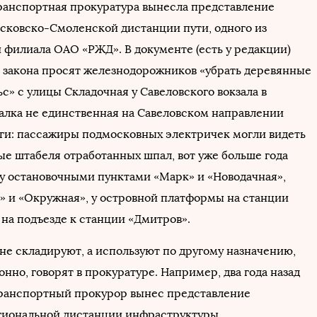
ранспортная прокуратура вынесла представление
сковско-Смоленской дистанции пути, одного из
 филиала ОАО «РЖД». В документе (есть у редакции)
 закона просят железнодорожников «убрать деревянные
с» с улицы Складочная у Савеловского вокзала в
валка не единственная на Савеловском направлении
ги: пассажиры подмосковных электричек могли видеть
е штабеля отработанных шпал, вот уже больше года
 остановочными пунктами «Марк» и «Новодачная»,
» и «Окружная», у островной платформы на станции
 на подъезде к станции «Дмитров».
не складируют, а используют по другому назначению,
онно, говорят в прокуратуре. Например, два года назад
ранспортный прокурор вынес представление
гиональной дистанции инфраструктуры