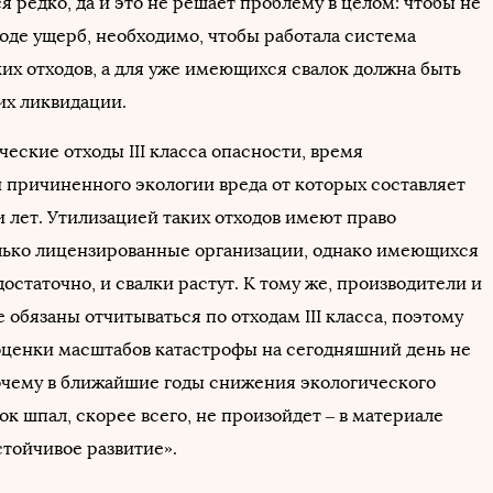
я редко, да и это не решает проблему в целом: чтобы не
оде ущерб, необходимо, чтобы работала система
ких отходов, а для уже имеющихся свалок должна быть
их ликвидации.
еские отходы III класса опасности, время
 причиненного экологии вреда от которых составляет
и лет. Утилизацией таких отходов имеют право
лько лицензированные организации, однако имеющихся
статочно, и свалки растут. К тому же, производители и
 обязаны отчитываться по отходам III класса, поэтому
ценки масштабов катастрофы на сегодняшний день не
очему в ближайшие годы снижения экологического
ок шпал, скорее всего, не произойдет – в материале
стойчивое развитие».