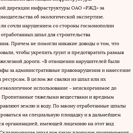
ой дирекции инфраструктуры ОАО «РЖД» за
онодательства об экологической экспертизе.
ли сочли нарушением со стороны госмонополии
 отработанных шпал для строительства
ния. Причем не помогли никакие доводы о том, что
овали, чтобы укрепить грунт и предотвратить размыв
 железной дороги. «В отношении нарушителей были
фы за административные правонарушения и нанесение
 ресурсам. В целом же свалки из шпал или их
неэкологичное использование – неискоренимое до
. Пропитанные тяжелыми веществами и вредным
травляют землю и воду. По закону отработанные шпалы
роваться на специальную площадку и в дальнейшем
ся организацией, имеющей лицензию на этот вид
 Складирование шпал вне таких площадок противоречит