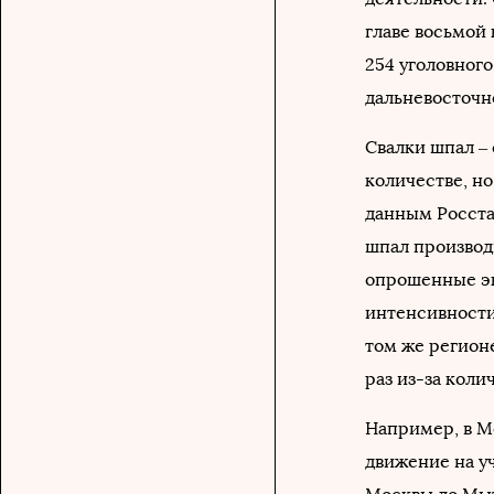
главе восьмой
254 уголовного
дальневосточн
Свалки шпал – 
количестве, но
данным Росстат
шпал производ
опрошенные эк
интенсивности
том же регион
раз из-за коли
Например, в М
движение на у