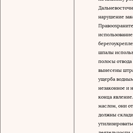
Дальневосточн
нарушение зак
Правоохраните
использование
берегоукрепле
шпалы использ
полосы отвода
вынесены штра
ущерба водным
незаконное и 
конца явление
маслом, они о
должны склади
утилизировать
деятельности.