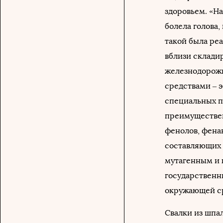
здоровьем. «Н
болела голова
такой была ре
вблизи складир
железнодорож
средствами – 
специальных п
преимуществен
фенолов, фенан
составляющих 
мутагенным и 
государственн
окружающей ср
Свалки из шпал