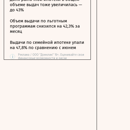
объеме выдач тоже увеличилась —
до 43%
Объем выдачи по льготным
программам снизился на 42,3% за
месяц
Выдачи по семейной ипотеке упали
на 47,8% по сравнению с июнем
Реклама / ООО "Домклик" 16+. Оценивайте свои
i
финансовые возможности и риски