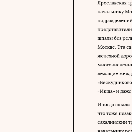
Ярославская т
начальнику Мо
подразделений
представители
шпалы без рель
Москве. Эта с
железной доро
многочисленны
лежащие между
«Бескудниково
«Икша» и даже
Иногда шпалы 
что тоже незак
сахалинский т
начальнику ре