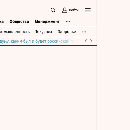
Войти
ка
Общество
Менеджмент
ромышленность
Техуспех
Здоровье
думу: каким был и будет российский парламент
Война на Ближне