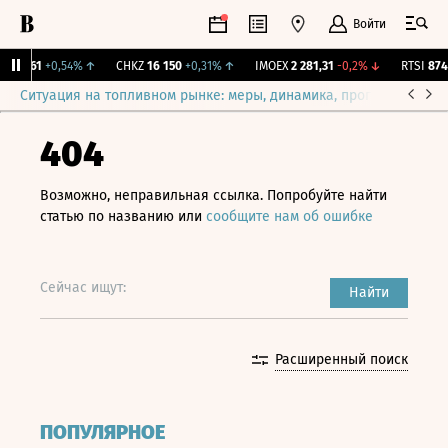
Войти
AN
561
+0,54%
↑
CHKZ
16 150
+0,31%
↑
IMOEX
2 281,31
-0,2%
↓
RTSI
874,
Ситуация на топливном рынке: меры, динамика, прогнозы
Выб
404
Возможно, неправильная ссылка. Попробуйте найти
статью по названию или
сообщите нам об ошибке
Сейчас ищут:
Найти
Расширенный поиск
ПОПУЛЯРНОЕ