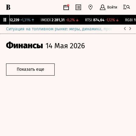
Войти
рж.
12,239
+1,31%
↑
IMOEX
2 281,31
-0,2%
↓
RTSI
874,64
-1,12%
↓
RGBI
115
Ситуация на топливном рынке: меры, динамика, прогнозы
Выб
Финансы
14 Мая 2026
Показать еще