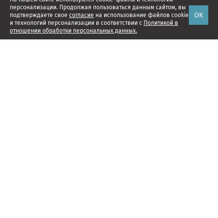
персонализации. Продолжая пользоваться данным сайтом, вы
ОК
подтверждаете свое
согласие
на использование файлов cookie
и технологий персонализации в соответствии с
Политикой в
отношении обработки персональных данных.
Наши проекты
Подписка
Реклама
Справочник компаний
Об издании
Редакция