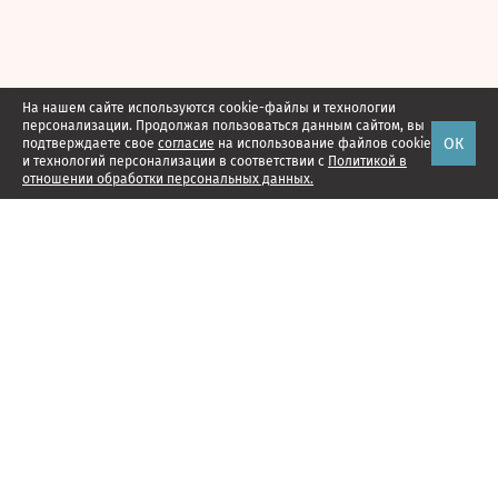
На нашем сайте используются cookie-файлы и технологии
персонализации. Продолжая пользоваться данным сайтом, вы
ОК
подтверждаете свое
согласие
на использование файлов cookie
и технологий персонализации в соответствии с
Политикой в
отношении обработки персональных данных.
Наши проекты
Подписка
Реклама
Справочник компаний