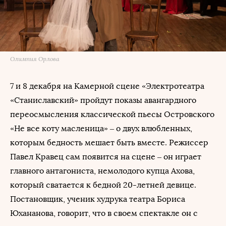
Олимпия Орлова
7 и 8 декабря на Камерной сцене «Электротеатра
«Станиславский» пройдут показы авангардного
переосмысления классической пьесы Островского
«Не все коту масленица» – о двух влюбленных,
которым бедность мешает быть вместе. Режиссер
Павел Кравец сам появится на сцене – он играет
главного антагониста, немолодого купца Ахова,
который сватается к бедной 20-летней девице.
Постановщик, ученик худрука театра Бориса
Юхананова, говорит, что в своем спектакле он с