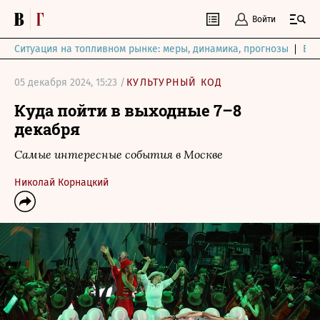
Войти
Ситуация на топливном рынке: меры, динамика, прогнозы
Выб
05 декабря 2024, 15:23 /
КУЛЬТУРНЫЙ КОД
Куда пойти в выходные 7–8
декабря
Самые интересные события в Москве
Николай Корнацкий