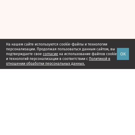
На нашем сайте используются cookie-файлы и технологии
персонализации. Продолжая пользоваться данным сайтом, вы
ОК
подтверждаете свое
согласие
на использование файлов cookie
и технологий персонализации в соответствии с
Политикой в
отношении обработки персональных данных.
Наши проекты
Подписка