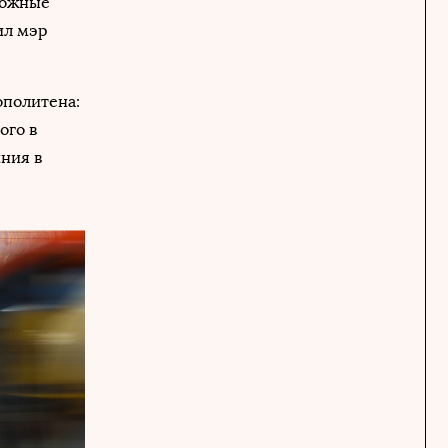
рожные
ил мэр
ополитена:
ого в
иния в