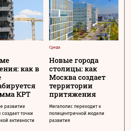
Среда
Сре
име
Новые города
О
ения: как в
столицы: как
г
е
Москва создает
«
абируется
территории
к
амма КРТ
притяжения
п
п
е развитие
Мегаполис переходит к
 создает точки
полицентричной модели
В 
кой активности
развития
ре
кв