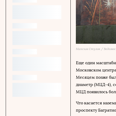
Максим Стулов / Ведомо
Еще один масштабны
Московском центра
Месяцем позже был
диаметр (МЦД-4), 
МЦД появилось боле
Что касается назем
проспекту Багратио