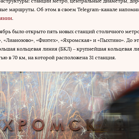
аструктуры: станции метро, центральные диаметры, до
ные маршруты. Об этом в своем Telegram-канале напомн
бянин
.
тябрь было открыто пять новых станций столичного метр
, «Лианозово», «Физтех», «Яхромская» и «Пыхтино». До эт
ольшая кольцевая линия (БКЛ) – крупнейшая кольцевая л
ю в 70 км, на которой расположена 31 станция.