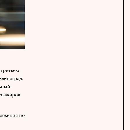
 третьем
еленоград.
ьный
ассажиров
вижения по