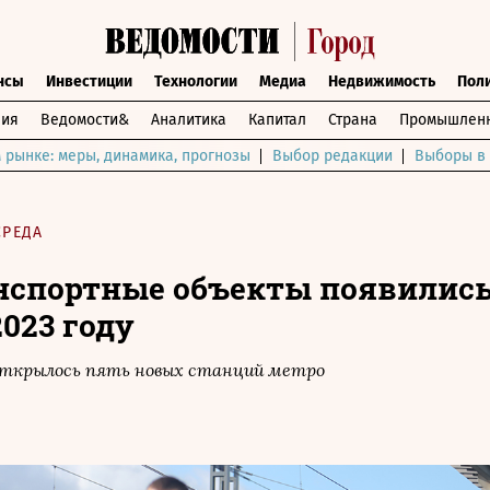
нсы
Инвестиции
Технологии
Медиа
Недвижимость
Пол
ния
Ведомости&
Аналитика
Капитал
Страна
Промышленн
 рынке: меры, динамика, прогнозы
Выбор редакции
Выборы в 
СРЕДА
нспортные объекты появились
023 году
 открылось пять новых станций метро