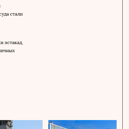
й
суда стали
и эстакад,
оличных