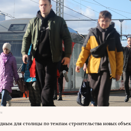
ти
рдным для столицы по темпам строительства новых объек