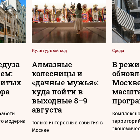
Культурный код
Среда
едуза
Алмазные
В реж
рем:
колесницы и
обновл
нитых
«дачные мужья»:
Москв
ора
куда пойти в
масшт
выходные 8–9
прогр
августа
 работы
Комплексно
го модерна
территорий
Только интересные события в
экономичес
Москве