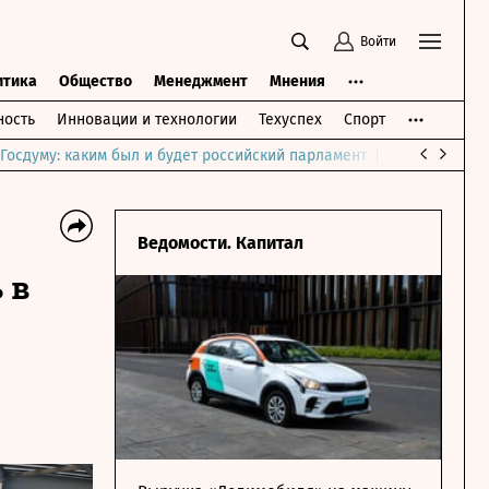
Войти
итика
Общество
Менеджмент
Мнения
ость
Инновации и технологии
Техуспех
Спорт
Госдуму: каким был и будет российский парламент
Война на Бли
Ведомости. Капитал
 в