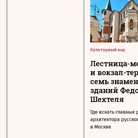
Культурный код
Лестница-м
и вокзал-те
семь знаме
зданий Фед
Шехтеля
Где искать главные
архитектора русско
в Москве