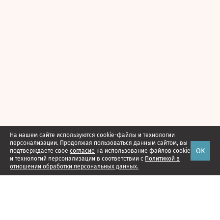
На нашем сайте используются cookie-файлы и технологии
персонализации. Продолжая пользоваться данным сайтом, вы
ОК
подтверждаете свое
согласие
на использование файлов cookie
и технологий персонализации в соответствии с
Политикой в
отношении обработки персональных данных.