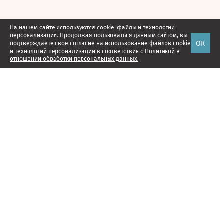
На нашем сайте используются cookie-файлы и технологии
персонализации. Продолжая пользоваться данным сайтом, вы
ОК
подтверждаете свое
согласие
на использование файлов cookie
и технологий персонализации в соответствии с
Политикой в
отношении обработки персональных данных.
Наши проекты
Подписка
Реклама
Справочник компаний
Об издании