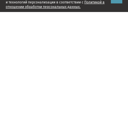
и технологий персонализации в соответствии с
Политикой в
отношении обработки персональных данных.
Наши проекты
Подписка
Реклама
Справочник компаний
Об издании
Редакция
Менеджмент