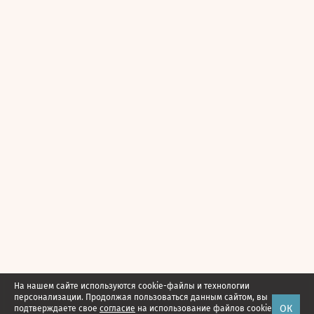
На нашем сайте используются cookie-файлы и технологии
персонализации. Продолжая пользоваться данным сайтом, вы
ОК
подтверждаете свое
согласие
на использование файлов cookie