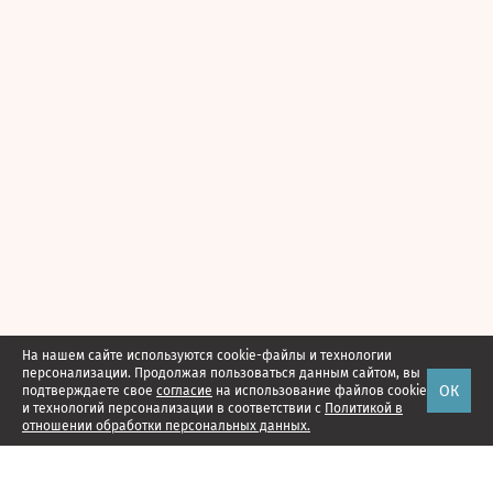
На нашем сайте используются cookie-файлы и технологии
персонализации. Продолжая пользоваться данным сайтом, вы
ОК
подтверждаете свое
согласие
на использование файлов cookie
и технологий персонализации в соответствии с
Политикой в
отношении обработки персональных данных.