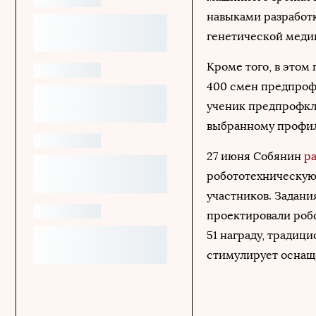
навыками разработк
генетической меди
Кроме того, в этом
400 смен предпрофе
ученик предпрофкла
выбранному профил
27 июня Собянин
р
робототехническую
участников. Задан
проектировали робо
51 награду, традиц
стимулирует оснащ