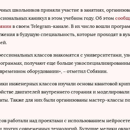
чных школьников приняли участие в занятиях, организов
сиональных каникул в этом учебном году. Об этом
сообщ
бянин
в своем Telegram-канале. В их число вошли програ
жения в будущую специальность, которые проходят в вуз
ей.
ссиональных классов знакомятся с университетами, узн
рограммах, получают еще больше узкоспециализированны
овременном оборудовании», – отметил Собянин.
ники инженерных классов изучали основы квантовой кри
ойстве двигателей внутреннего сгорания и моделировали
аты. Также для них были организованы мастер-классы п
ов работали над проектами с использованием нейросете
и других современных технологий. Будущие медики овла