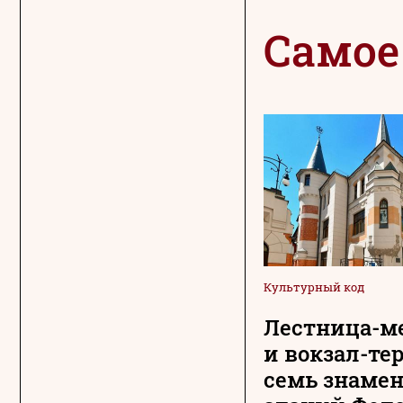
Самое
Культурный код
Лестница-м
и вокзал-те
семь знаме