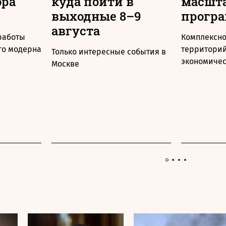
ора
куда пойти в
масшт
выходные 8–9
прогр
августа
 работы
Комплексно
го модерна
территорий
Только интересные события в
экономичес
Москве