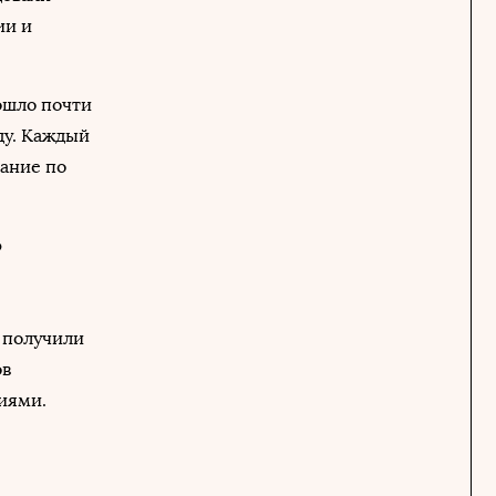
ии и
рошло почти
ду. Каждый
ание по
ю
 получили
ов
иями.