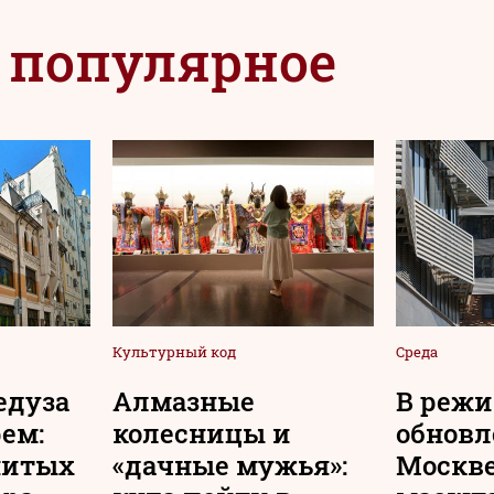
 популярное
Культурный код
Среда
едуза
Алмазные
В реж
рем:
колесницы и
обновл
нитых
«дачные мужья»:
Москв