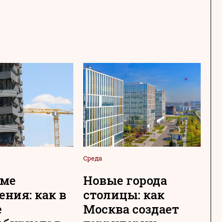
Среда
Сре
име
Новые города
О
ения: как в
столицы: как
г
е
Москва создает
«