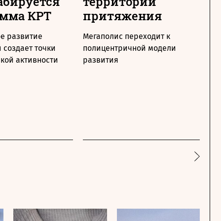
абируется
территории
к
амма КРТ
притяжения
п
п
е развитие
Мегаполис переходит к
 создает точки
полицентричной модели
В 
кой активности
развития
ре
кв