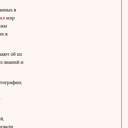
анных в
ил
мэр
ммы
ах в
ают об их
х знаний и
птографии,
о
й,
девали