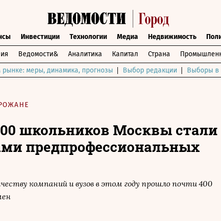
нсы
Инвестиции
Технологии
Медиа
Недвижимость
Пол
ния
Ведомости&
Аналитика
Капитал
Страна
Промышленн
 рынке: меры, динамика, прогнозы
Выбор редакции
Выборы в 
РОЖАНЕ
000 школьников Москвы стали
ами предпрофессиональных
честву компаний и вузов в этом году прошло почти 400
мен