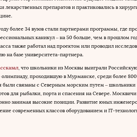
и лекарственных препаратов и практиковались в хирург
цине.
 году более 34 вузов стали партнерами программы, где п
ссиональных каникул – на 50 больше, чем в прошлом го
сса также работал над проектом или проводил исследов
ю на базе университета-партнера.
ассказал
, что школьники из Москвы выиграли Российску
 олимпиаду, проходившую в Мурманске, среди более 800
ия были связаны с Северным морским путем – школьники
тов для рыбалки, порта и спасения на Севере. Москвичи
ионно занимая высокие позиции. Развитие юных инженер
ение современных классов оборудованием и IT-технолог